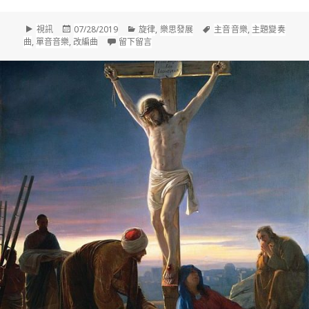
格
發
分
標
視訊
07/28/2019
旋律
,
樂思發展
主音音樂
,
主題變奏
式
佈
類
在 拉赫曼尼諾夫(Sergei Rachmaninoff,18
籤
曲
,
單音音樂
,
改編曲
留下留言
於