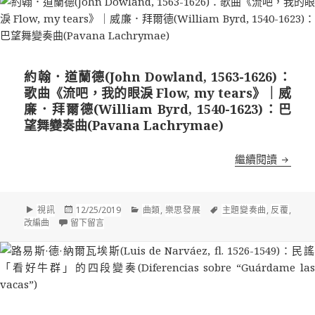
約翰．道蘭德(John Dowland, 1563-1626)：
歌曲《流吧，我的眼淚 Flow, my tears》｜威
廉．拜爾德(William Byrd, 1540-1623)：巴
望舞變奏曲(Pavana Lachrymae)
約翰．道蘭
繼續閱讀
格
發
分
標
視訊
12/25/2019
曲類
,
樂思發展
主題變奏曲
,
反覆
,
式
佈
在 約翰．道蘭德(John Dowland, 1563-1626)：歌曲《流吧
類
籤
改編曲
留下留言
於