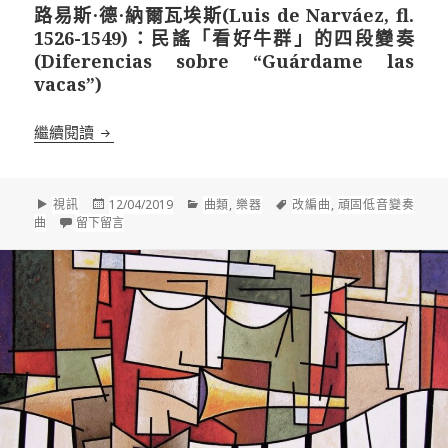
路易斯·德·納爾瓦埃斯(Luis de Narváez, fl.
1526-1549)：民謠「看好牛群」的四段變奏
(Diferencias sobre “Guárdame las
vacas”)
路易斯·德·納爾瓦埃斯(Luis de Narváez, fl. 1526-
繼續閱讀
格
發
分
標
視訊
12/04/2019
曲類
,
樂器
改編曲
,
頑固低音變奏
式
佈
在 路易斯·德·納爾瓦埃斯(Luis de Narváez, fl. 1526-1549)
類
籤
曲
留下留言
於