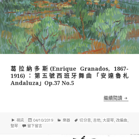
葛拉納多斯(Enrique Granados, 1867-
1916)：第五號西班牙舞曲「安達魯札
Andaluza」Op.37 No.5
葛拉納多斯
繼續閱讀
格
發
分
標
視訊
04/10/2019
樂器
切分音
,
吉他
,
大提琴
,
改編曲
,
式
佈
在 葛拉納多斯(Enrique Granados, 1867-1916)：第五
類
籤
豎琴
留下留言
於