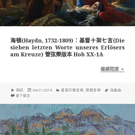
海頓(Haydn, 1732-1809)：基督十架七言(Die
sieben letzten Worte unseres Erlösers
am Kreuze) 管弦樂版本 Hob XX-1A
海頓(Ha
繼續閱讀
格
發
分
標
視訊
04/21/2019
基督宗教音樂
,
標題音樂
改編曲
式
在 海頓(Haydn, 1732-1809)：基督十架七言(Die sieben letzten Wo
佈
類
籤
留下留言
於