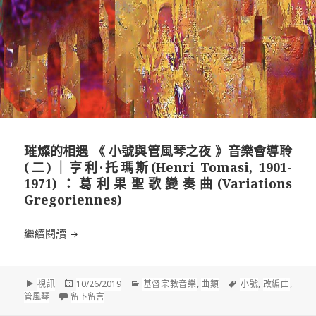
璀燦的相遇 《 小號與管風琴之夜 》音樂會導聆
(二)｜亨利·托瑪斯(Henri Tomasi, 1901-
1971)：葛利果聖歌變奏曲(Variations
Gregoriennes)
璀燦的相遇 《 小號與管風琴之夜 》音樂會導聆(二)｜亨利·托瑪斯(
繼續閱讀
格
發
分
標
視訊
10/26/2019
基督宗教音樂
,
曲類
小號
,
改編曲
,
式
佈
在 璀燦的相遇 《 小號與管風琴之夜 》音樂會導聆(二)｜亨利·托瑪斯(H
類
籤
管風琴
留下留言
於