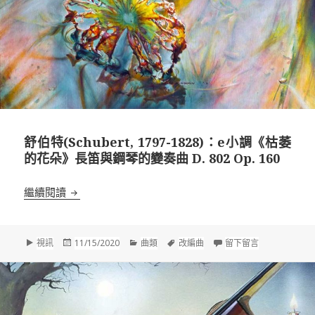
舒伯特(Schubert, 1797-1828)：e小調《枯萎
的花朵》長笛與鋼琴的變奏曲 D. 802 Op. 160
舒伯特(Schubert, 1797-1828)：e小調《枯萎的花朵
繼續閱讀
格
發
分
標
在 舒伯特(Sch
視訊
11/15/2020
曲類
改編曲
留下留言
式
佈
類
籤
於