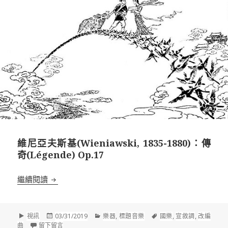
維尼亞夫斯基(Wieniawski, 1835-1880)：傳
奇(Légende) Op.17
維尼亞夫斯基(Wieniawski, 1835-1880)：傳奇(Légen
繼續閱讀
格
發
分
標
視訊
03/31/2019
樂器
,
標題音樂
國樂
,
宣敘調
,
改編
式
佈
在 維尼亞夫斯基(Wieniawski, 1835-1880)：傳奇(Légende) 
類
籤
曲
留下留言