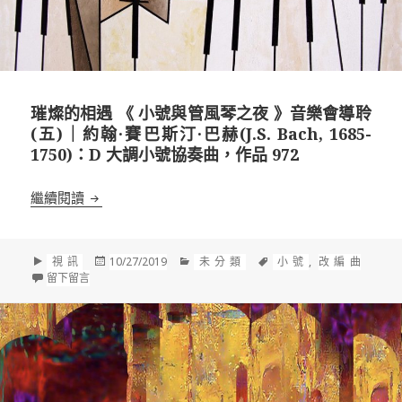
璀燦的相遇 《 小號與管風琴之夜 》音樂會導聆
(五)｜約翰·賽巴斯汀·巴赫(J.S. Bach, 1685-
1750)：D 大調小號協奏曲，作品 972
璀燦的相遇 《 小號與管風琴之夜 》音樂會導聆(五)｜約翰·賽巴
繼續閱讀
格
發
分
標
視訊
10/27/2019
未分類
小號
,
改編曲
式
在 璀燦的相遇 《 小號與管風琴之夜 》音樂會導聆(五)｜約翰·賽巴斯汀·巴赫
佈
類
籤
留下留言
於