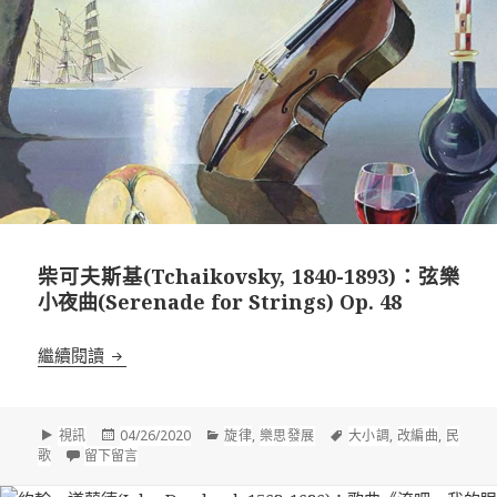
柴可夫斯基(Tchaikovsky, 1840-1893)：弦樂
小夜曲(Serenade for Strings) Op. 48
柴可夫斯基(Tchaikovsky, 1840-1893)：弦樂小夜曲(Seren
繼續閱讀
格
發
分
標
視訊
04/26/2020
旋律
,
樂思發展
大小調
,
改編曲
,
民
式
佈
在 柴可夫斯基(Tchaikovsky, 1840-1893)：弦樂小夜曲(Serenade
類
籤
歌
留下留言
於