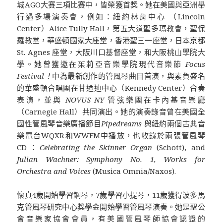
城AGO大賽三項比賽中，皆榮獲首獎。她在美國與亞洲舉
行過多場演奏會，例如：紐約林肯中心 （Lincoln
Center）Alice Tully Hall，第五大道聖多瑪教會，聖保
羅教堂，華盛頓國家大座堂，香港聖三一座堂，日本京都
St. Agnes 座堂，大阪川口基督座堂，和大阪桃山學院大
學。她曾獲邀在茱莉亞音樂學院現代音樂節
Focus
Festival！
中為最新創作的管風琴曲目首演，與素負盛名
的華盛頓合唱團在甘迺迪中心（Kennedy Center）合奏
表演，並與
NOVUS NY
管弦樂團在卡內基音樂廳
（Carnegie Hall）共同演出。她的演奏錄音曾在美國全
國性管風琴音樂廣播節目
Pipedreams
與紐約兩個古典音
樂電台WQXR和WWFM中播放，也收錄於兩張管風琴
CD：
Celebrating the Skinner Organ
(Schott), and
Julian Wachner: Symphony No. 1, Works for
Orchestra and Voices
(Musica Omnia/Naxos).
懷真4歲開始學習鋼琴，7歲學習小提琴，11歲獲得波多馬
克管風琴研究中心獎學金開始學習管風琴演奏。她是聖公
會音樂家協會會員，有美國管風琴師協會認證的