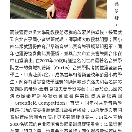
媽
學
琴
，
而後獲得東吳大學副教授范德騰的啟蒙與指導後，接著就
到台北古亭國小音樂班就讀，師事師大教授林明慧；國小
四年級就獲得教育部舉辦音樂比賽音樂班鋼琴組冠軍，同
年也獲得協奏曲比賽優勝，並與台北市立交響樂團合作在
中山堂演出; 在2005年10歲時通過名列世界最著名音樂學
院之一的費城柯蒂斯（Curtis）音樂學院考試並獲全額獎
學金，11歲赴美深造，成為當年柯蒂斯全校年齡最小的學
生，師從有著豐富教學經驗的伊蓮娜.沙克洛夫和著名鋼琴
家朗朗的老師-蓋瑞.葛拉夫曼學習琴藝；12歲於台北國家
演奏廳舉辦鋼琴獨奏會並獲得美國費城管絃樂團
「Greenfield Competition」首獎，同年柯蒂斯音樂學
院還把她的演奏推薦給費城電視台播放；13歲受邀與美國
費城管絃樂團合作演出貝多芬鋼琴協奏曲；14歲在容納
2000名觀眾的台北國家音樂廳舉辦鋼琴獨奏會；15歲榮獲
美國「明日之星」協奏曲比賽首獎，同年獲得費城管絃樂