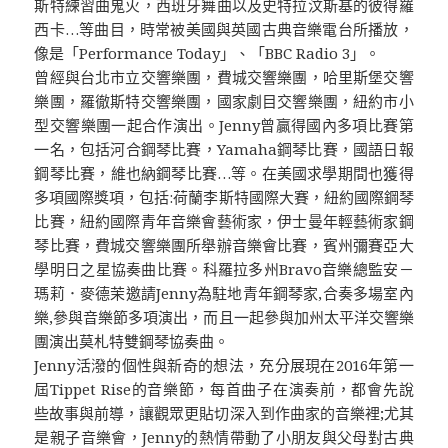
斯特練習曲鬼火，西班牙舞曲以及史特拉汶斯基的彼得羅
西卡…等曲目，時常被美國與英國古典音樂電台所播放，
像是「Performance Today」、「BBC Radio 3」。
曾經與台北市立交響樂團，費城交響樂團，哈里斯堡交響
樂團，羅徹斯特交響樂團，國家劇目交響樂團，紐約市小
型交響樂團一起合作演出。Jenny曾贏得國內多項比賽第
一名，包括河合鋼琴比賽，Yamaha鋼琴比賽，國語日報
鋼琴比賽，維也納鋼琴比賽…等。在美國求學期間也獲得
多項國際獎項，包括:荷蘭李斯特國際大賽，紐約國際鋼琴
比賽，紐約國際青年音樂會藝術家，伊士曼年輕藝術家鋼
琴比賽，費城交響樂團所舉辦音樂會比賽，賓州彌賽亞大
學明日之星協奏曲比賽。科羅拉多州Bravo音樂總監安－
瑪莉．麥德茉邀請Jenny為駐地青年鋼琴家,合奏多場室內
樂,參與音樂節多項演出，而且一起參與加州太平洋交響樂
團演出莫札特雙鋼琴協奏曲。
Jenny活潑的個性與新奇的想法，充分展現在2016年第一
屆Tippet Rise的音樂節，每首曲子在演奏前，都會先說
些故事與前導，讓觀眾更貼切深入到作曲家的音樂裡;尤其
是親子音樂會，Jenny的熱情帶動了小朋友與父母對古典