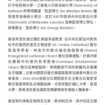
於中密西根大學。之後進入印第安納大學 (University of
Indiana) 師事瑪麗蓮．凱瑟博士 (Dr. Marilyn Keiser) 獲
管風琴演奏碩士學位，並於2007年取得內布拉斯加大學
(University of Nebraska-Lincoln) 音樂藝術博士學位，
師事喬治．里奇博士 (Dr. George Ritchie)。
謝安來曾先後任職於美國多處教堂: 在內布拉斯加州奧馬
哈市的聖西西里亞主教座堂 (St. Cecilia Cathedral) 擔任
管風琴學者，林肯市的聯合福音路德教會(United
Evangelical Lutheran Churc) 擔任音樂總監。於賓州斯
克蘭頓市的盟約長老教會(Covenant Presbyterian
Churc) 擔任音樂總監時，帶領數個不同年齡層的合唱團
及手鐘團；在賓州期間亦擔任美國管風琴協會賓州東北分
會會長。2010-2016旅居台北期間曾於天主教台北聖家堂
擔任管風琴師及合唱團指揮，亦曾受邀於輔仁大學、真理
大學、景美浸信會及國家音樂廳舉辦多場個人獨奏會。
謝安來的演奏足跡跨及北美、歐洲和亞洲，其中包括法國