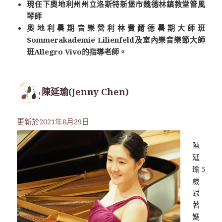
現任下奧地利州州立洛斯特新堡市魏德林鎮教堂管風
琴師
奧地利暑期音樂營利林費爾德暑期大師班
Sommerakademie Lilienfeld
及室內樂音樂節大師
班
Allegro Vivo
的指導老師。
陳延瑜(Jenny Chen)
更新於2021年8月29日
陳
延
瑜5
歲
跟
著
媽