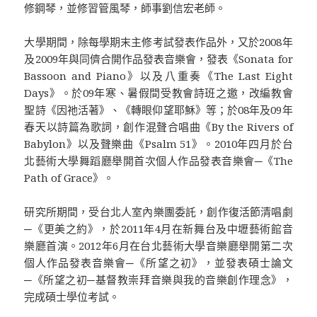
修鋼琴，並修習管風琴，師事劉信宏老師。
大學期間，除每學期末主修考試發表作品外，又於2008年
及2009年與同儕合開作品發表音樂會，發表《Sonata for
Bassoon and Piano》以及八重奏《The Last Eight
Days》。於09年寒、暑假間受教會詩班之邀，改編教會
聖詩《因祂活著》、《轉眼仰望耶穌》等；於08年及09年
春天以詩篇為歌詞，創作混聲合唱曲《By the Rivers of
Babylon》以及聲樂曲《Psalm 51》。2010年四月於台
北藝術大學舞蹈廳舉開首次個人作品發表音樂會─《The
Path of Grace》。
研究所期間，受台北人室內樂團委託，創作復活節清唱劇
─《更美之約》，於2011年4月在新舞台及中壢藝術館音
樂廳首演。2012年6月在台北藝術大學音樂廳舉開第二次
個人作品發表音樂會─《所望之初》，並發表碩士論文
─《所望之初─基督教崇拜音樂與我的音樂創作理念》，
完成碩士學位考試。