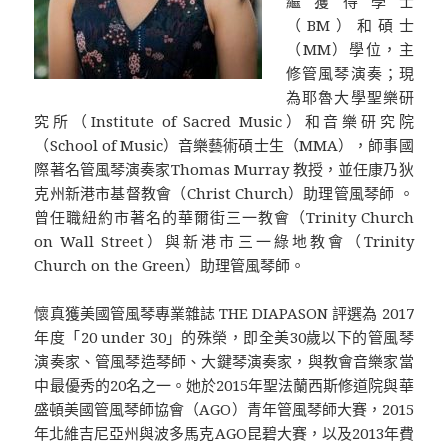
繼獲得學士
（BM）和碩士
（MM）學位，主
修管風琴演奏；現
為耶魯大學聖樂研
究所（Institute of Sacred Music）和音樂研究院
（School of Music）音樂藝術碩士生（MMA），師事國
際著名管風琴演奏家Thomas Murray 教授，並任康乃狄
克州新港市基督教會（Christ Church）助理管風琴師 。
曾任職紐約市著名的華爾街三一教會（Trinity Church
on Wall Street）與新港市三一綠地教會（Trinity
Church on the Green）助理管風琴師。
懷真獲美國管風琴專業雜誌 THE DIAPASON 評選為 2017
年度「20 under 30」的殊榮，即全美30歲以下的管風琴
演奏家、管風琴造琴師、大鍵琴演奏家，與教會音樂家當
中最優秀的20名之一。她於2015年聖法蘭西斯修道院與華
盛頓美國管風琴師協會（AGO）青年管風琴師大賽，2015
年北維吉尼亞州與波多馬克AGO昆碧大賽，以及2013年費