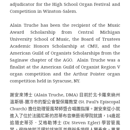
adjudicator for the High School Organ Festival and
Competition in Winston-Salem.
Alain Truche has been the recipient of the Music
Award Scholarship from Central Michigan
University School of Music, the Board of Trustees
Academic Honors Scholarship at CMU, and the
American Guild of Organists Scholarships from the
Saginaw chapter of the AGO. Alain Truche was a
finalist at the American Guild of Organist Region V
organ competition and the Arthur Poister organ
competition held in Syracuse, NY.
謝安來博士 (Alain Truche, DMA) 目前於北卡羅來納州
溫斯頓-撒冷市的聖公會聖保羅教堂 (St. Paul’s Episcopal
Church) 擔任助理管風琴師暨合唱團指揮。謝安來從小就
進入了位於法國尼斯的昂蒂布音樂藝術學院就讀，14歲起
追隨史蒂芬．艾格勒博士 (Dr. Steven Egler) 學習管風
琴，很快地就活躍於該地區並舉辦多場個人獨奏會，畢業