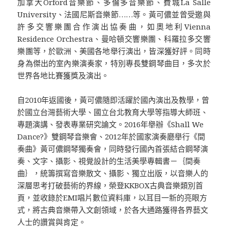
加拿大Orford音樂節、多倫多音樂節、費城La Salle
University、法國尼斯音樂節……等。黃可儂並曾受邀與
許多交響樂團合作演出協奏曲，如奧地利Vienna
Residence Orchestra、曼哈頓交響樂團、科羅拉多交響
樂團等，於歐洲、美國各地舉行演出，皆深獲好評。同時
身為傑出的室內樂演奏家，特別專長雙鋼琴曲目，多次於
世界各地比賽獲獎及演出。
自2010年返國後，黃可儂隨即活躍於國內演出及教學，曾
於國立台灣藝術大學、國立台北教育大學等指導大師班、
專題演講、發表專業研究論文。2016年舉辦《Shall We
Dance?》雙鋼琴音樂會、2012年於國家演奏廳舉行《間
奏曲》黃可儂鋼琴獨奏會，同時發行國內首張結合鋼琴演
奏、文字、攝影、視覺設計的生活美學專輯書－｛間奏
曲｝，統籌撰寫音樂散文、攝影、獨立出版，以音樂人的
深層思考打破藝術的界線，榮登KKBOX古典音樂類別首
頁，並收錄於EMI唱片數位資料庫，以耳目一新的亮眼方
式，將古典音樂帶入文創領域，於各大通路獲得各界藝文
人士的讚賞與肯定。