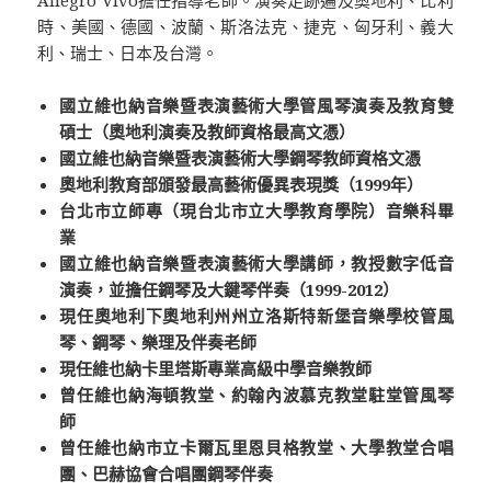
時、美國、德國、波蘭、斯洛法克、捷克、匈牙利、義大
利、瑞士、日本及台灣。
國立維也納音樂暨表演藝術大學管風琴演奏及教育雙
碩士（奧地利演奏及教師資格最高文憑）
國立維也納音樂暨表演藝術大學鋼琴教師資格文憑
奧地利教育部頒發最高藝術優異表現獎（
1999
年）
台北市立師專（現台北市立大學教育學院）音樂科畢
業
國立維也納音樂暨表演藝術大學講師，教授數字低音
演奏，並擔任鋼琴及大鍵琴伴奏（
1999-2012
）
現任奧地利下奧地利州州立洛斯特新堡音樂學校管風
琴、鋼琴、樂理及伴奏老師
現任維也納卡里塔斯專業高級中學音樂教師
曾任維也納海頓教堂、約翰內波慕克教堂駐堂管風琴
師
曾任維也納市立卡爾瓦里恩貝格教堂、大學教堂合唱
團、巴赫協會合唱團鋼琴伴奏