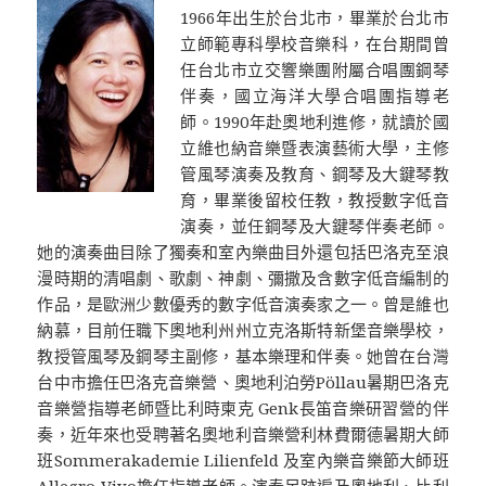
1966年出生於台北市，畢業於台北市
立師範專科學校音樂科，在台期間曾
任台北市立交響樂團附屬合唱團鋼琴
伴奏，國立海洋大學合唱團指導老
師。1990年赴奧地利進修，就讀於國
立維也納音樂暨表演藝術大學，主修
管風琴演奏及教育、鋼琴及大鍵琴教
育，畢業後留校任教，教授數字低音
演奏，並任鋼琴及大鍵琴伴奏老師。
她的演奏曲目除了獨奏和室內樂曲目外還包括巴洛克至浪
漫時期的清唱劇、歌劇、神劇、彌撒及含數字低音編制的
作品，是歐洲少數優秀的數字低音演奏家之一。曾是維也
納慕，目前任職下奧地利州州立克洛斯特新堡音樂學校，
教授管風琴及鋼琴主副修，基本樂理和伴奏。她曾在台灣
台中市擔任巴洛克音樂營、奧地利泊勞Pöllau暑期巴洛克
音樂營指導老師暨比利時柬克 Genk長笛音樂研習營的伴
奏，近年來也受聘著名奧地利音樂營利林費爾德暑期大師
班Sommerakademie Lilienfeld 及室內樂音樂節大師班
Allegro Vivo擔任指導老師。演奏足跡遍及奧地利、比利