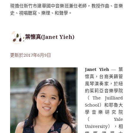
現擔任新竹市建華國中音樂班兼任老師，教授作曲、音樂
史、視唱聽寫、樂理、和聲學。
葉懷真(Janet Yieh)
更新於2017年6月9日
Janet Yieh
— 葉
懷真，台裔美籍管
風琴演奏家，於紐
約茱莉亞音樂學院
（The Juilliard
School）和耶魯大
學音樂研究院
（Yale
University），相