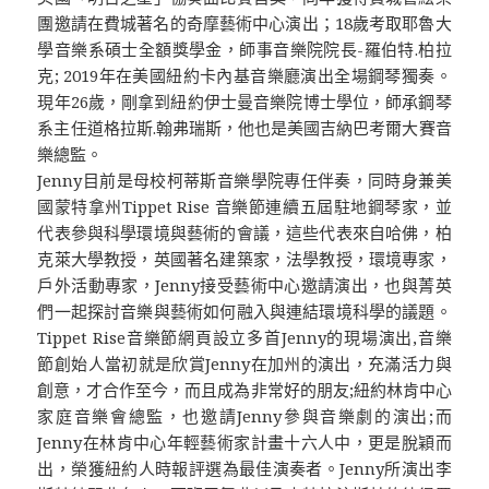
團邀請在費城著名的奇摩藝術中心演出；18歲考取耶魯大
學音樂系碩士全額獎學金，師事音樂院院長-羅伯特.柏拉
克; 2019年在美國紐約卡內基音樂廳演出全場鋼琴獨奏。
現年26歲，剛拿到紐約伊士曼音樂院博士學位，師承鋼琴
系主任道格拉斯.翰弗瑞斯，他也是美國吉納巴考爾大賽音
樂總監。
Jenny目前是母校柯蒂斯音樂學院專任伴奏，同時身兼美
國蒙特拿州Tippet Rise 音樂節連續五屆駐地鋼琴家，並
代表參與科學環境與藝術的會議，這些代表來自哈佛，柏
克萊大學教授，英國著名建築家，法學教授，環境專家，
戶外活動專家，Jenny接受藝術中心邀請演出，也與菁英
們一起探討音樂與藝術如何融入與連結環境科學的議題。
Tippet Rise音樂節網頁設立多首Jenny的現場演出,音樂
節創始人當初就是欣賞Jenny在加州的演出，充滿活力與
創意，才合作至今，而且成為非常好的朋友;紐約林肯中心
家庭音樂會總監，也邀請Jenny參與音樂劇的演出;而
Jenny在林肯中心年輕藝術家計畫十六人中，更是脫穎而
出，榮獲紐約人時報評選為最佳演奏者。Jenny所演出李