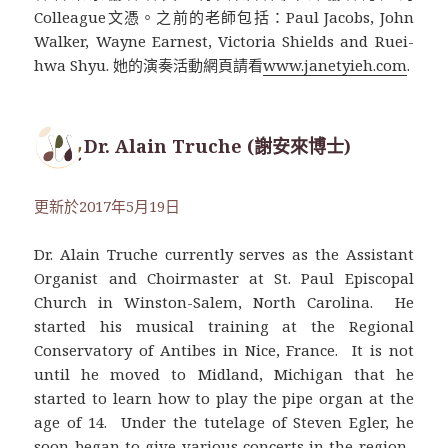
Colleague文憑。之前的老師包括：Paul Jacobs, John
Walker, Wayne Earnest, Victoria Shields and Ruei-
hwa Shyu. 她的演奏活動網頁請看
www.janetyieh.com
.
Dr. Alain Truche (謝安來博士)
更新於2017年5月19日
Dr. Alain Truche currently serves as the Assistant
Organist and Choirmaster at St. Paul Episcopal
Church in Winston-Salem, North Carolina. He
started his musical training at the Regional
Conservatory of Antibes in Nice, France. It is not
until he moved to Midland, Michigan that he
started to learn how to play the pipe organ at the
age of 14. Under the tutelage of Steven Egler, he
soon began to give various concerts in the region.