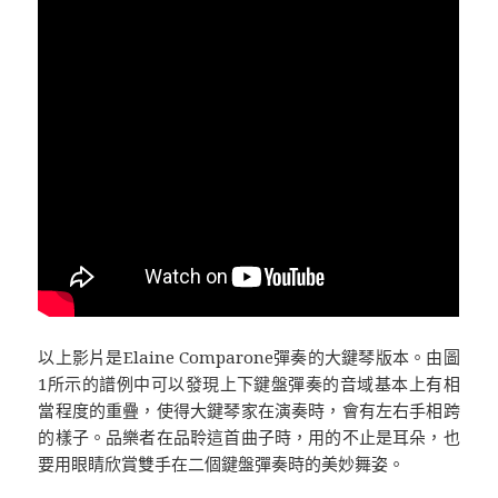
以上影片是Elaine Comparone彈奏的大鍵琴版本。由圖
1所示的譜例中可以發現上下鍵盤彈奏的音域基本上有相
當程度的重疊，使得大鍵琴家在演奏時，會有左右手相跨
的樣子。品樂者在品聆這首曲子時，用的不止是耳朵，也
要用眼睛欣賞雙手在二個鍵盤彈奏時的美妙舞姿。