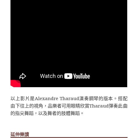
以上影片是Alexandre
Tharaud
演奏鋼琴的版本。搭配
由下往上的視角，品樂者可用眼睛欣賞Tharaud彈奏此曲
的指尖舞蹈，以及舞者的肢體舞蹈。
延伸樂讀