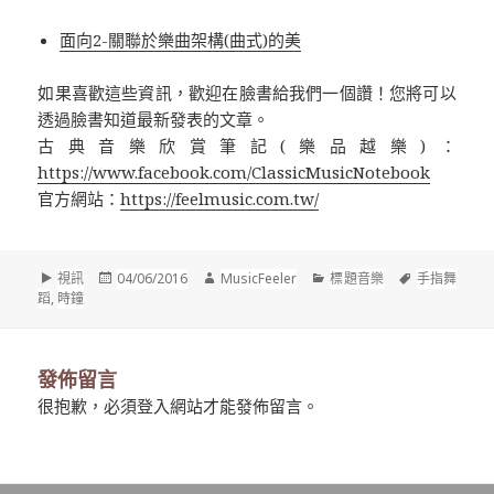
面向2-關聯於樂曲架構(曲式)的美
如果喜歡這些資訊，歡迎在臉書給我們一個讚！您將可以
透過臉書知道最新發表的文章。
古典音樂欣賞筆記(樂品越樂)：
https://www.facebook.com/ClassicMusicNotebook
官方網站：
https://feelmusic.com.tw/
格
發
作
分
標
視訊
04/06/2016
MusicFeeler
標題音樂
手指舞
式
佈
者
類
籤
蹈
,
時鐘
於
發佈留言
很抱歉，必須
登入
網站才能發佈留言。