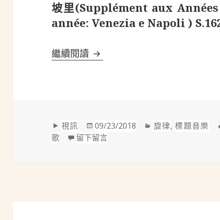
坡里(Supplément aux Années d
année: Venezia e Napoli ) S.16
李斯特(Liszt, 1811-1886)：巡
繼續閱讀
格
發
分
視訊
09/23/2018
旋律
,
標題音樂
式
佈
在 李斯特(Liszt, 1811-1886)：
類
歌
留下留言
於