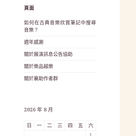
頁面
如何在古典音樂欣賞筆記中搜尋
音樂？
週年感謝
關於展演訊息公告協助
關於樂品越樂
關於襄助作者群
2026 年 8 月
日
一
二
三
四
五
六
1