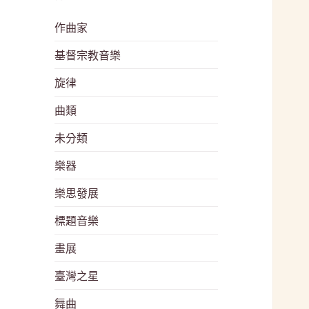
作曲家
基督宗教音樂
旋律
曲類
未分類
樂器
樂思發展
標題音樂
畫展
臺灣之星
舞曲