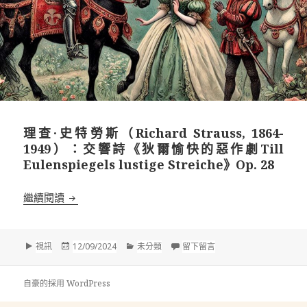
理查·史特勞斯（Richard Strauss, 1864-
1949）：交響詩《狄爾愉快的惡作劇Till
Eulenspiegels lustige Streiche》Op. 28
理查·史特勞斯（Richard Strauss, 1864-1949）：交響
繼續閱讀
格
發
分
在 理查·史特勞斯（Richard 
視訊
12/09/2024
未分類
留下留言
式
佈
類
於
自豪的採用 WordPress