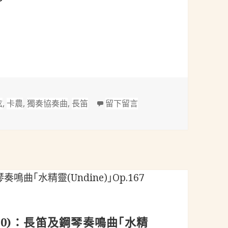
管弦樂團的敘事曲(Ballade for piano and orchestr
在 佛瑞(Fauré 1845-19
弦
,
卡農
,
獨奏協奏曲
,
長笛
留下留言
4-1910)：長笛及鋼琴奏鳴曲｢水精