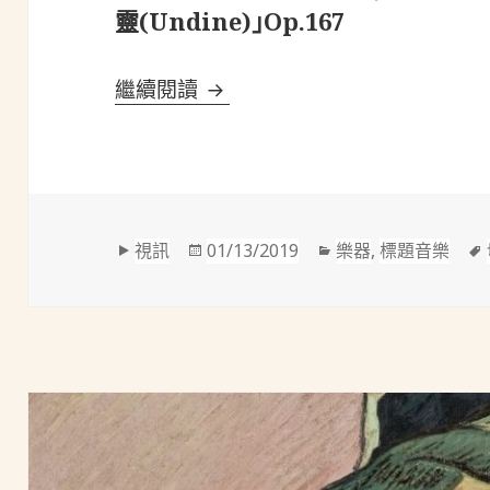
靈(Undine)｣Op.167
賴尼克(Carl Reinecke, 18
繼續閱讀
格
發
分
視訊
01/13/2019
樂器
,
標題音樂
式
佈
類
於