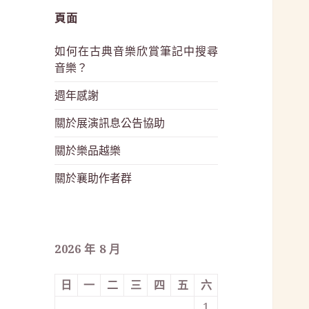
頁面
如何在古典音樂欣賞筆記中搜尋
音樂？
週年感謝
關於展演訊息公告協助
關於樂品越樂
關於襄助作者群
2026 年 8 月
日
一
二
三
四
五
六
1