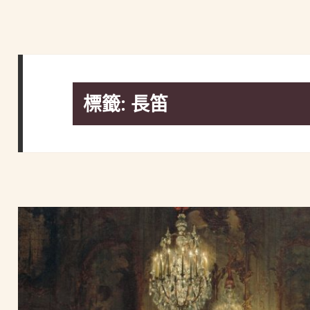
標籤:
長笛