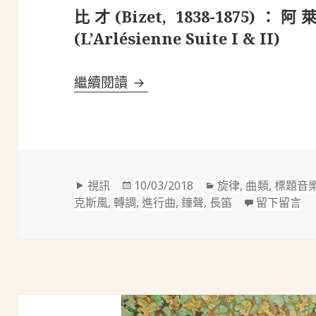
比才(Bizet, 1838-18
(L’Arlésienne Suite I & II)
比才(Bizet, 1838-1875)：阿萊
繼續閱讀
格
發
分
視訊
10/03/2018
旋律
,
曲類
,
標題音
式
佈
類
在 
克斯風
,
轉調
,
進行曲
,
鐘聲
,
長笛
留下留言
於