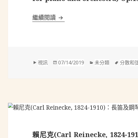
佛瑞(Fauré 1845-1924)：鋼琴及
繼續閱讀
格
發
分
標
視訊
07/14/2019
未分類
分散和
式
佈
類
籤
於
賴尼克(Carl Reinecke, 182