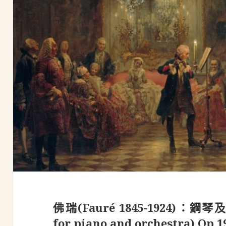
佛瑞(Fauré 1845-1924)：鋼
for piano and orchestra) Op.1