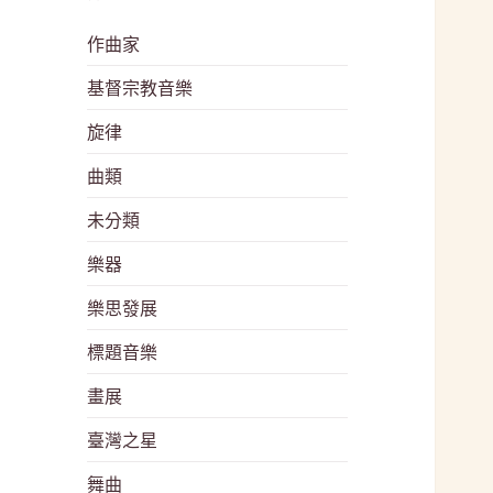
作曲家
基督宗教音樂
旋律
曲類
未分類
樂器
樂思發展
標題音樂
畫展
臺灣之星
舞曲