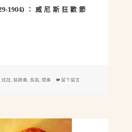
1829-1904)：威尼斯狂歡節
1904)：威尼斯狂歡節(Carnaval de Venise) Op.14
在 保羅．傑南(Paul Genin
,
炫技
,
裝飾奏
,
長笛
,
間奏
留下留言