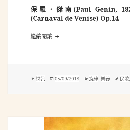
保羅．傑南(Paul Genin, 
(Carnaval de Venise) Op.14
保羅．傑南(Paul Genin, 1829-
繼續閱讀
格
發
分
標
視訊
05/09/2018
旋律
,
樂器
民歌
式
佈
類
籤
於