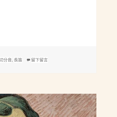
24-1910)：長笛及鋼琴奏鳴曲｢水精靈(Undine)｣Op.167
標
在 賴尼克(Carl Reinecke, 1824-
切分音
,
長笛
留下留言
籤