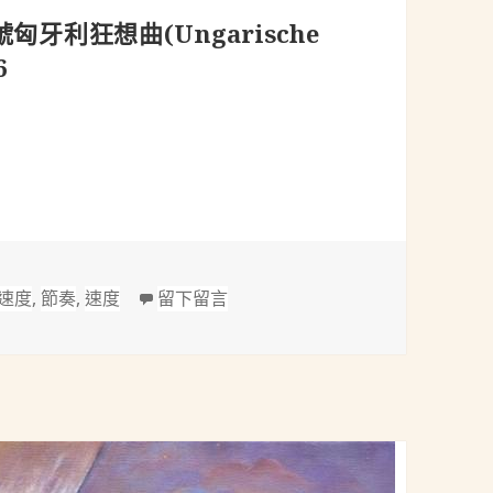
第六號匈牙利狂想曲(Ungarische
6
號匈牙利狂想曲(Ungarische Rhapsodie No.6) S.244/
在 李斯特(Liszt (1811-1886)：第六
速度
,
節奏
,
速度
留下留言