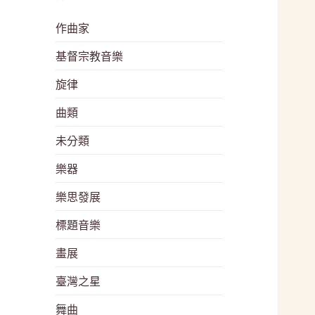
作曲家
基督宗教音樂
旋律
曲類
未分類
樂器
樂思發展
標題音樂
畫展
臺灣之星
舞曲