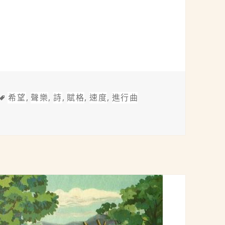
~1827)：d小調第九號交響曲「合唱」Op.125
標
希望
,
聲樂
,
詩
,
賦格
,
速度
,
進行曲
827)：d小調第九號交響曲「合唱」Op.125
籤