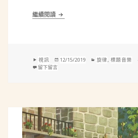
貝多芬(Beethoven, 1770
繼續閱讀
格
發
分
視訊
12/15/2019
旋律
,
標題音樂
式
在 貝多芬(Beethoven, 1770~1
佈
類
留下留言
於