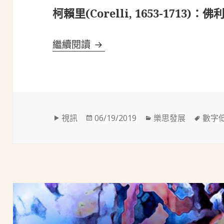
柯賴里(Corelli, 1653-1713)：佛利
柯賴里(Corelli, 1653-1713)
繼續閱讀
格
發
分
標
視訊
06/19/2019
樂思發展
數字
式
佈
類
籤
於