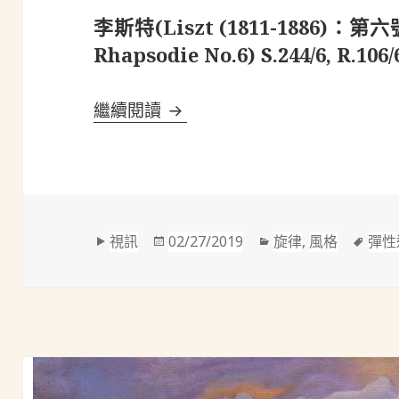
李斯特(Liszt (1811-1886)：
Rhapsodie No.6) S.244/6, R.106/
李斯特(Liszt (1811-1886)：第六
繼續閱讀
格
發
分
標
視訊
02/27/2019
旋律
,
風格
彈性
式
佈
類
籤
於