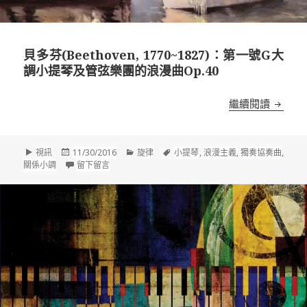
貝多芬(Beethoven, 1770~1827)：第一號G大
調小提琴及管弦樂團的浪漫曲Op.40
貝多芬(
繼續閱讀
格
發
分
標
視訊
11/30/2016
旋律
小提琴
,
浪漫主義
,
獨奏協奏曲
,
式
佈
在 貝多芬(Beethoven, 1770~1827)：第一號G
類
籤
關係小調
留下留言
於