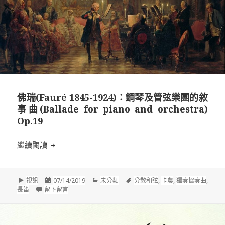
佛瑞(Fauré 1845-1924)：鋼琴及管弦樂團的敘
事曲(Ballade for piano and orchestra)
Op.19
佛瑞(Fauré 1845-1924)：鋼琴及管弦樂團的敘事曲(Ballade
繼續閱讀
格
發
分
標
視訊
07/14/2019
未分類
分散和弦
,
卡農
,
獨奏協奏曲
,
式
佈
在 佛瑞(Fauré 1845-1924)：鋼琴及管弦樂團的敘事曲(Ballade f
類
籤
長笛
留下留言
於