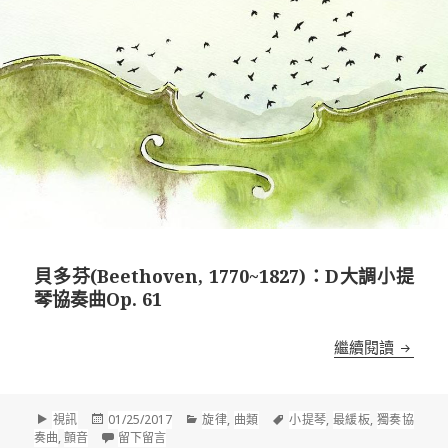
貝多芬(Beethoven, 1770~1827)：D大調小提
琴協奏曲Op. 61
貝多芬(B
繼續閱讀
格
發
分
標
視訊
01/25/2017
旋律
,
曲類
小提琴
,
最緩板
,
獨奏協
式
佈
在 貝多芬(Beethoven, 1770~1827)：D大調小提琴協
類
籤
奏曲
,
顫音
留下留言