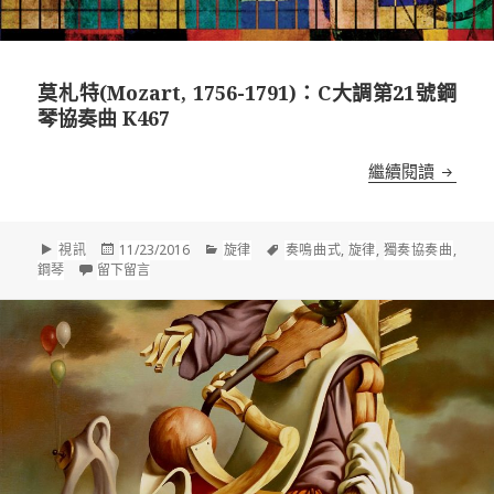
莫札特(Mozart, 1756-1791)：C大調第21號鋼
琴協奏曲 K467
莫札特(M
繼續閱讀
格
發
分
標
視訊
11/23/2016
旋律
奏鳴曲式
,
旋律
,
獨奏協奏曲
,
式
佈
在 莫札特(Mozart, 1756-1791)：C大調第21號鋼琴協奏曲 
類
籤
鋼琴
留下留言
於