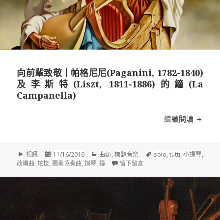
向前輩致敬｜帕格尼尼(Paganini, 1782-1840)
及李斯特(Liszt, 1811-1886)的鐘(La
Campanella)
向前輩致敬
繼續閱讀
格
發
分
標
視訊
11/16/2016
曲類
,
標題音樂
solo
,
tutti
,
小提琴
,
式
佈
類
在 向前輩致敬｜帕格尼尼(Paganini
籤
改編曲
,
炫技
,
獨奏協奏曲
,
鋼琴
,
鐘
留下留言
於