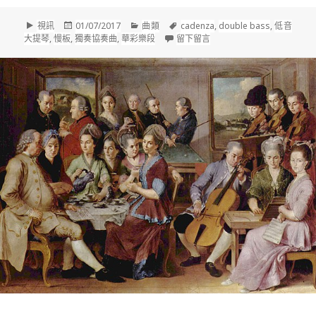
格
發
分
標
視訊
01/07/2017
曲類
cadenza
,
double bass
,
低音
式
佈
類
籤
在 狄特斯多夫(Karl Ditters
大提琴
,
慢板
,
獨奏協奏曲
,
華彩樂段
留下留言
於