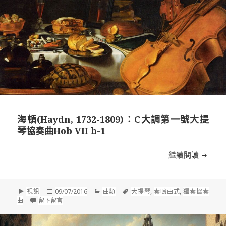
海頓(Haydn, 1732-1809)：C大調第一號大提
琴協奏曲Hob VII b-1
海頓(Ha
繼續閱讀
格
發
分
標
視訊
09/07/2016
曲類
大提琴
,
奏鳴曲式
,
獨奏協奏
式
佈
在 海頓(Haydn, 1732-1809)：C大調第一號大提琴協奏曲Hob VI
類
籤
曲
留下留言
於