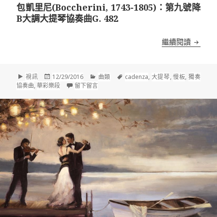
包凱里尼(Boccherini, 1743-1805)：第九號降
B大調大提琴協奏曲G. 482
包凱里尼(
繼續閱讀
格
發
分
標
視訊
12/29/2016
曲類
cadenza
,
大提琴
,
慢板
,
獨奏
式
佈
類
在 包凱里尼(Boccherini, 1743-1805)：
籤
協奏曲
,
華彩樂段
留下留言
於