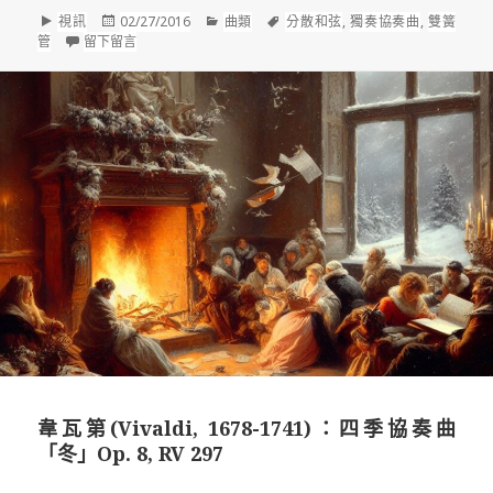
格
發
分
標
視訊
02/27/2016
曲類
分散和弦
,
獨奏協奏曲
,
雙簧
式
佈
在 獨奏協奏曲｜阿比諾里(T.G. Albinoni, 1671– 1751)及馬切羅
類
籤
管
留下留言
於
韋瓦第(Vivaldi, 1678-1741)：四季協奏曲
「冬」Op. 8, RV 297