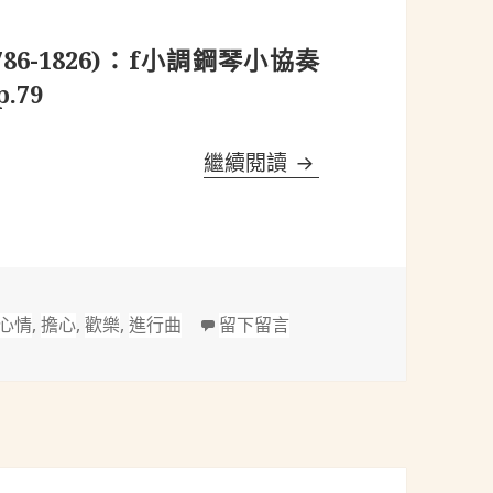
, 1786-1826)：f小調鋼琴小協奏
p.79
韋伯(Carl Maria vo
繼續閱讀
在 韋伯(Carl Maria von 
心情
,
擔心
,
歡樂
,
進行曲
留下留言