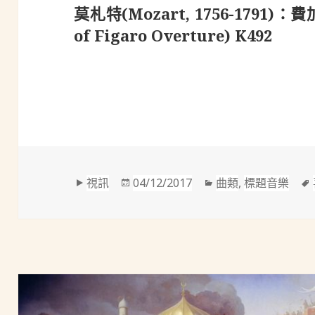
莫札特(Mozart, 1756-1791)：
of Figaro Overture) K492
格
發
分
視訊
04/12/2017
曲類
,
標題音樂
式
佈
類
於