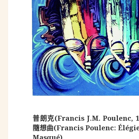
普朗克(Francis J.M. Poulen
隨想曲(Francis Poulenc: Élégie,
Masqué)