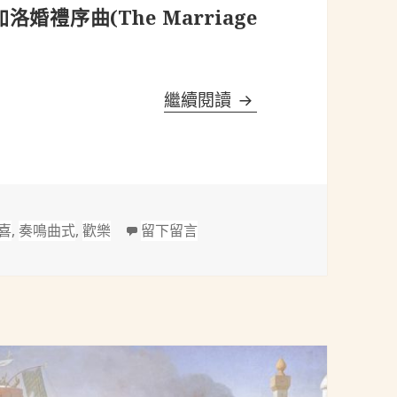
費加洛婚禮序曲(The Marriage
莫札特(Mozart, 1756
繼續閱讀
標
在 莫札特(Mozart, 1756-1791)
喜
,
奏鳴曲式
,
歡樂
留下留言
籤