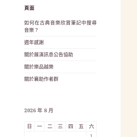
頁面
如何在古典音樂欣賞筆記中搜尋
音樂？
週年感謝
關於展演訊息公告協助
關於樂品越樂
關於襄助作者群
2026 年 8 月
日
一
二
三
四
五
六
1