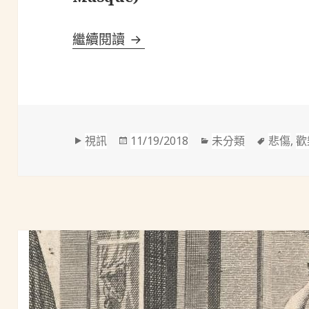
普朗克(Francis J.M. Poulenc,
繼續閱讀
格
發
分
標
視訊
11/19/2018
未分類
悲傷
,
歡
式
佈
類
籤
於