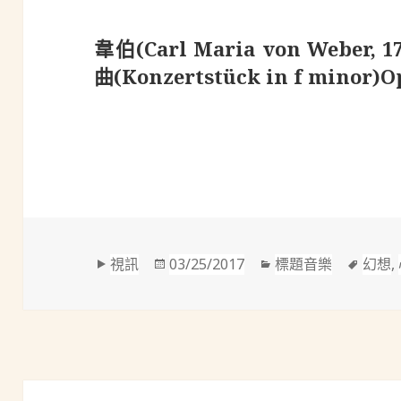
韋伯(Carl Maria von Weber
曲(Konzertstück in f minor)O
格
發
分
標
視訊
03/25/2017
標題音樂
幻想
,
式
佈
類
籤
於