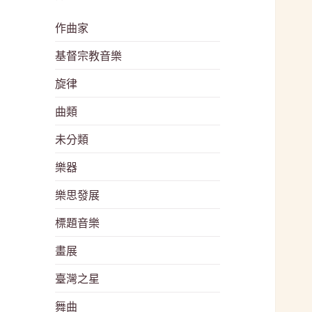
作曲家
基督宗教音樂
旋律
曲類
未分類
樂器
樂思發展
標題音樂
畫展
臺灣之星
舞曲