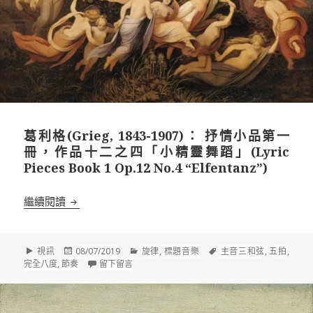
葛利格(Grieg, 1843-1907)： 抒情小品第一
冊，作品十二之四「小精靈舞蹈」(Lyric
Pieces Book 1 Op.12 No.4 “Elfentanz”)
葛利格(Grieg, 1843-1907)： 抒情小品第一冊，作品十二之四
繼續閱讀
格
發
分
標
視訊
08/07/2019
旋律
,
標題音樂
主音三和弦
,
五拍
,
式
佈
在 葛利格(Grieg, 1843-1907)： 抒情小品第一冊，作
類
籤
完全八度
,
節奏
留下留言
於