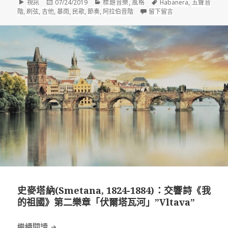
格
發
分
標
視訊
07/24/2019
標題音樂
,
風格
Habanera
,
五聲音
式
佈
類
籤
在 德布西(Claude De
階
,
刷弦
,
吉他
,
暴雨
,
民歌
,
節奏
,
阿拉伯音階
留下留言
於
史麥塔納(Smetana, 1824-1884)：交響詩《我
的祖國》第二樂章「伏爾塔瓦河」”Vltava”
史麥塔納(Smetana, 1824-1884)：交響詩《我的
繼續閱讀