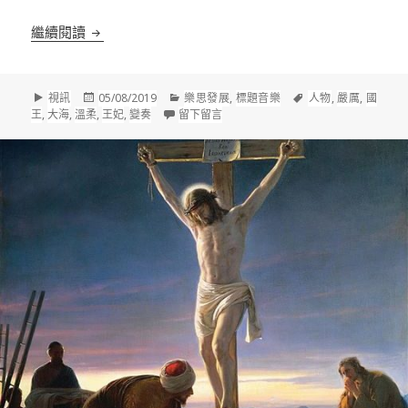
林姆斯基．高沙可夫(Rimsky-Korsakov, 1844-190
繼續閱讀
格
發
分
標
視訊
05/08/2019
樂思發展
,
標題音樂
人物
,
嚴厲
,
國
式
佈
類
在 林姆斯基．高沙可夫(Rimsky-Korsako
籤
王
,
大海
,
溫柔
,
王妃
,
變奏
留下留言
於