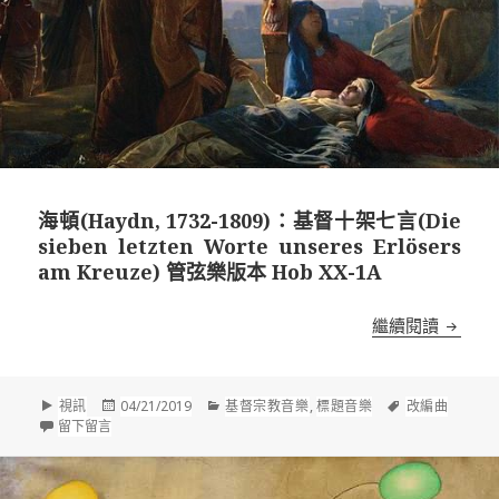
海頓(Haydn, 1732-1809)：基督十架七言(Die
sieben letzten Worte unseres Erlösers
am Kreuze) 管弦樂版本 Hob XX-1A
海頓(Ha
繼續閱讀
格
發
分
標
視訊
04/21/2019
基督宗教音樂
,
標題音樂
改編曲
式
在 海頓(Haydn, 1732-1809)：基督十架七言(Die sieben letzten Wo
佈
類
籤
留下留言
於