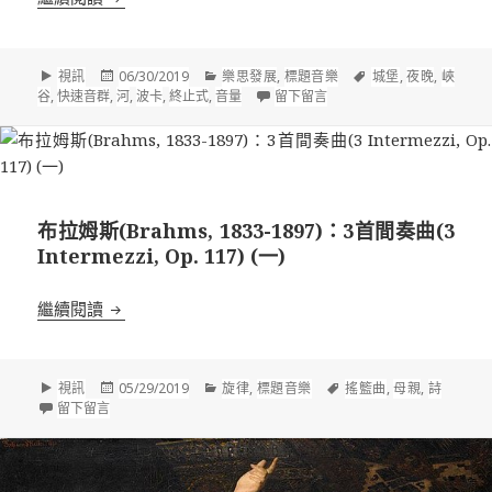
格
發
分
標
視訊
06/30/2019
樂思發展
,
標題音樂
城堡
,
夜晚
,
峽
式
佈
類
在 史麥塔納(Smetana, 1
籤
谷
,
快速音群
,
河
,
波卡
,
終止式
,
音量
留下留言
於
布拉姆斯(Brahms, 1833-1897)：3首間奏曲(3
Intermezzi, Op. 117) (一)
布拉姆斯(Brahms, 1833-1897)：3首間奏曲(3 Intermezz
繼續閱讀
格
發
分
標
視訊
05/29/2019
旋律
,
標題音樂
搖籃曲
,
母親
,
詩
式
在 布拉姆斯(Brahms, 1833-1897)：3首間奏曲(3 Intermezzi, Op. 
佈
類
籤
留下留言
於