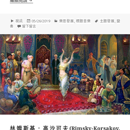
繼續閱讀
格
發
分
標
視訊
05/26/2019
樂思發展
,
標題音樂
主題發展
,
變
式
佈
在 林姆斯基．高沙可夫(Rimsky-Korsakov, 1844-1908)：交
類
籤
奏
留下留言
於
林姆斯基．高沙可夫(Rimsky-Korsakov,