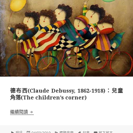
德布西(Claude Debussy, 1862-1918)：兒童
角落(The children’s corner)
德布西(Claude Debussy, 1862-1918)：兒童角落(The c
繼續閱讀
格
發
分
標
在 德布西(Clau
視訊
04/03/2019
標題音樂
兒童
留下留言