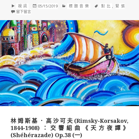
格
發
分
標
視訊
05/15/2019
標題音樂
對比
,
緊張
式
在 林姆斯基．高沙可夫(Rimsky-Korsakov, 1844-1908)：交響組曲
佈
類
籤
留下留言
於
林姆斯基．高沙可夫(Rimsky-Korsakov,
1844-1908)：交響組曲《天方夜譚》
(Shéhérazade) Op.38 (一)