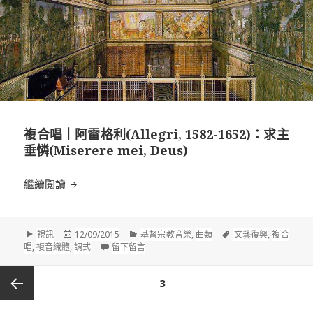
複合唱｜阿雷格利(Allegri, 1582-1652)：求主
垂憐(Miserere mei, Deus)
複合唱｜阿雷格利(Allegri, 1582-1652)：求主垂憐(Mise
繼續閱讀
格
發
分
標
視訊
12/09/2015
基督宗教音樂
,
曲類
文藝復興
,
複合
式
佈
類
在 複合唱｜阿雷格利(Allegri, 1582-1652)：求主
籤
唱
,
複音織體
,
調式
留下留言
於
文
頁
3
章
分