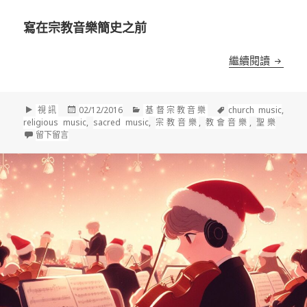
寫在宗教音樂簡史之前
寫在宗
繼續閱讀
格
發
分
標
視訊
02/12/2016
基督宗教音樂
church music
,
式
佈
類
籤
religious music
,
sacred music
,
宗教音樂
,
教會音樂
,
聖樂
在 寫在宗教音樂簡史之前
於
留下留言