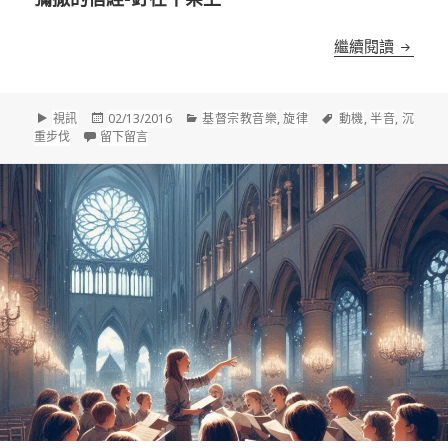
哀傷的
繼續閱讀
格
發
分
標
視訊
02/13/2016
基督宗教音樂
,
旋律
動機
,
半音
,
沉
式
佈
在 哀傷的半音動機及沈重步伐音型｜巴哈：b小調彌撒的
類
籤
重步伐
留下留言
於