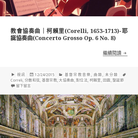
教會協奏曲｜柯賴里(Corelli, 1653-1713)-耶
誕協奏曲(Concerto Grosso Op. 6 No. 8)
教會協奏曲
繼續閱讀
格
發
分
標
視訊
12/24/2015
基督宗教音樂
,
曲類
,
未分類
式
佈
類
籤
Correli
,
分散和弦
,
基督宗教
,
大協奏曲
,
對位法
,
柯賴里
,
田園
,
聖誕節
在 教會協奏曲｜柯賴里(Corelli, 1653-1713)-耶誕協奏曲(Concerto G
於
留下留言