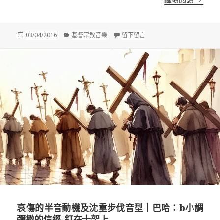
發
分
在 宗教音樂簡史-聖經時期
03/04/2016
基督宗教音樂
留下留言
佈
類
於
哀傷的半音動機及沈重步伐音型｜巴哈：b小調
彌撒的信經-釘在十架上