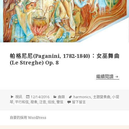
帕格尼尼(Paganini, 1782-1840)：女巫舞曲
(Le Streghe) Op. 8
帕格尼尼(
繼續閱讀
格
發
分
標
視訊
12/14/2016
曲類
harmonics
,
主題變奏曲
,
小提
式
佈
類
籤
在 帕格尼尼(Paganini, 1782
琴
,
平行和弦
,
撥奏
,
泛音
,
炫技
,
雙弦
留下留言
於
自豪的採用 WordPress