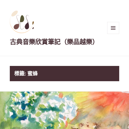
選單與
古典音樂欣賞筆記（樂品越樂）
小工具
標籤:
蜜蜂