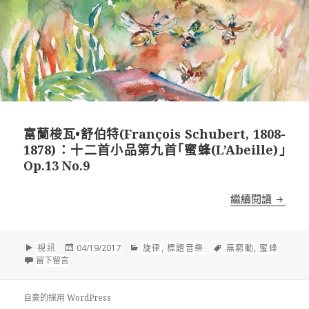
富蘭梭瓦•舒伯特(François Schubert, 1808-
1878)：十二首小品第九首｢蜜蜂(L’Abeille)｣
Op.13 No.9
富蘭梭瓦•
繼續閱讀
格
發
分
標
視訊
04/19/2017
旋律
,
標題音樂
無窮動
,
蜜蜂
式
在 富蘭梭瓦•舒伯特(François Schubert, 1808-1878)：十二首小品第九
佈
類
籤
留下留言
於
自豪的採用 WordPress