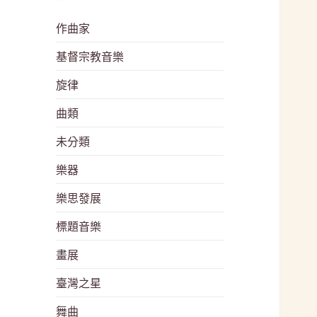
作曲家
基督宗教音樂
旋律
曲類
未分類
樂器
樂思發展
標題音樂
畫展
臺灣之星
舞曲