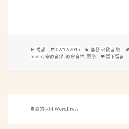
格
發
分
視訊
02/12/2016
基督宗教音樂
式
佈
類
在
music
,
宗教音樂
,
教會音樂
,
聖樂
留下留言
於
自豪的採用 WordPress