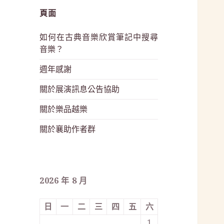
頁面
如何在古典音樂欣賞筆記中搜尋
音樂？
週年感謝
關於展演訊息公告協助
關於樂品越樂
關於襄助作者群
2026 年 8 月
日
一
二
三
四
五
六
1