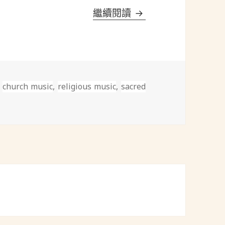
寫在宗教音樂簡史之
繼續閱讀
標
church music
,
religious music
,
sacred
 寫在宗教音樂簡史之前
籤