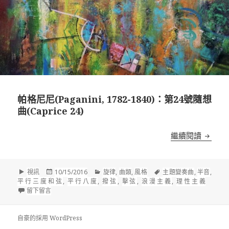
帕格尼尼(Paganini, 1782-1840)：第24號隨想
曲(Caprice 24)
帕格尼尼(
繼續閱讀
格
發
分
標
視訊
10/15/2016
旋律
,
曲類
,
風格
主題變奏曲
,
半音
,
式
佈
類
籤
平行三度和弦
,
平行八度
,
撥弦
,
擊弦
,
浪漫主義
,
理性主義
在 帕格尼尼(Paganini, 1782-1840)：第24號隨想曲(Caprice 24)
於
留下留言
自豪的採用 WordPress