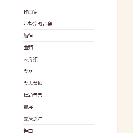
作曲家
基督宗教音樂
旋律
曲類
未分類
樂器
樂思發展
標題音樂
畫展
臺灣之星
舞曲