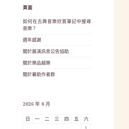
頁面
如何在古典音樂欣賞筆記中搜尋
音樂？
週年感謝
關於展演訊息公告協助
關於樂品越樂
關於襄助作者群
2026 年 8 月
日
一
二
三
四
五
六
1