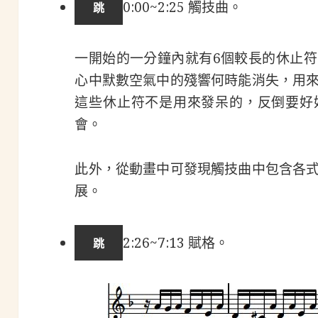
0:00~2:25 觸技曲。
一開始的一分鐘內就有6個較長的休止
心中默數空氣中的殘響何時能消失，用
這些休止符不是用來發呆的，反倒要好
會。
此外，從動畫中可發現觸技曲中包含各
展。
2:26~7:13 賦格。