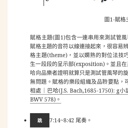
圖1-賦格
賦格主題(圖1)包含一連串用來測試管
賦格主題的音符以線連接起來，很容易
格主題(theme)，並以嫻熟的對位法技巧譜寫
生一段段的呈示部(exposition)。並且
哈向品樂者證明就算只是測試管風琴的
無問題。賦格的樂段組織及品聆要點，
相處｜巴哈(J.S. Bach,1685-1750): g小調
BWV 578)。
7:14~8:42 尾奏。