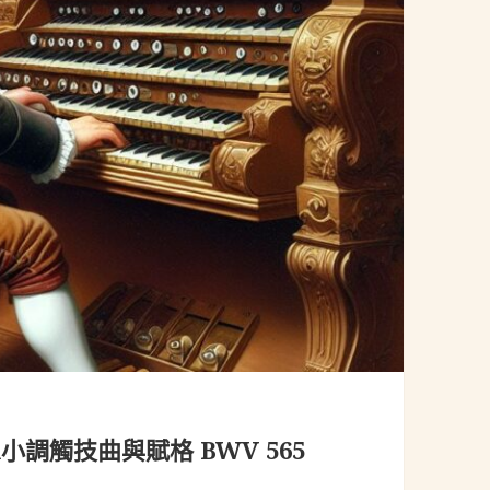
調觸技曲與賦格 BWV 565