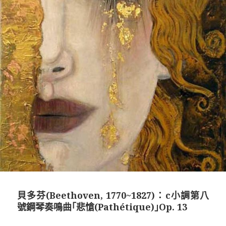
貝多芬(Beethoven, 1770~1827)：c小調第八
號鋼琴奏鳴曲｢悲愴(Pathétique)｣Op. 13