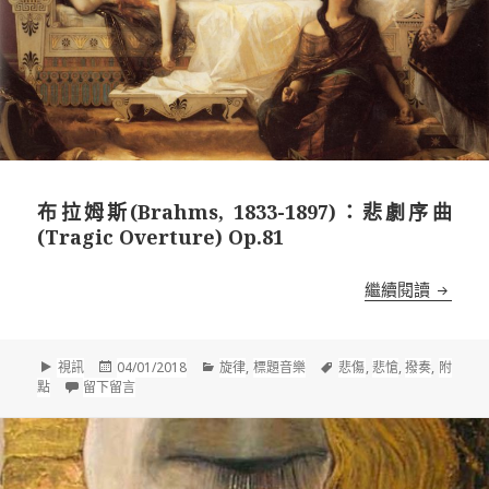
布拉姆斯(Brahms, 1833-1897)：悲劇序曲
(Tragic Overture) Op.81
布拉姆斯(
繼續閱讀
格
發
分
標
視訊
04/01/2018
旋律
,
標題音樂
悲傷
,
悲愴
,
撥奏
,
附
式
佈
在 布拉姆斯(Brahms, 1833-1897)：悲劇序曲(Tragic Overtur
類
籤
點
留下留言
於