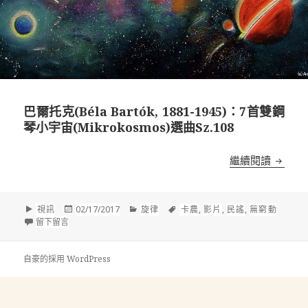
巴爾托克(Béla Bartók, 1881-1945)：7首雙鋼
琴小宇宙(Mikrokosmos)選曲Sz.108
巴爾托克(
繼續閱讀
格
發
分
標
視訊
02/17/2017
旋律
卡農
,
影片
,
民謠
,
無窮動
式
在 巴爾托克(Béla Bartók, 1881-1945)：7首雙鋼琴小宇宙(Mikrok
佈
類
籤
留下留言
於
自豪的採用 WordPress