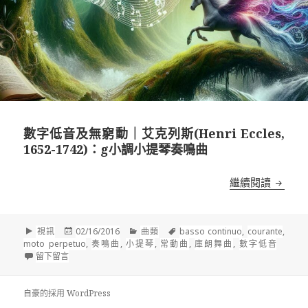
數字低音及無窮動｜艾克列斯(Henri Eccles,
1652-1742)：g小調小提琴奏鳴曲
數字低音
繼續閱讀
格
發
分
標
視訊
02/16/2016
曲類
basso continuo
,
courante
,
式
佈
類
籤
moto perpetuo
,
奏鳴曲
,
小提琴
,
常動曲
,
庫朗舞曲
,
數字低音
在 數字低音及無窮動｜艾克列斯(Henri Eccles, 1652-1742)
於
留下留言
自豪的採用 WordPress