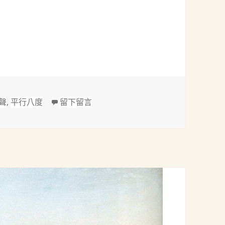
：3首間奏曲(3 Intermezzi, Op. 117) (三)
在 布拉姆斯(Brahms, 1833-1897)：3首間
聲
,
平行八度
留下留言