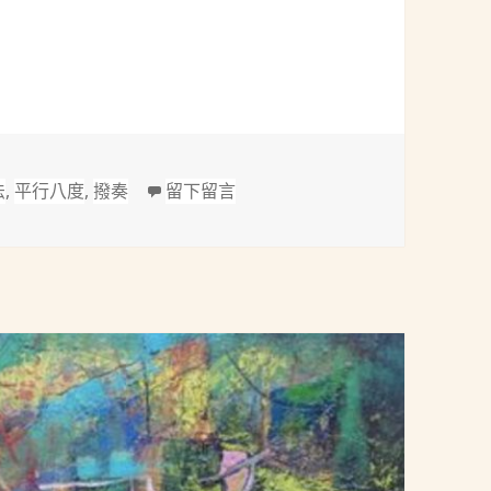
：交響詩「中亞草原(In the Steppes of Central Asia
在 鮑羅定(Borodin, 1833-1887)
法
,
平行八度
,
撥奏
留下留言