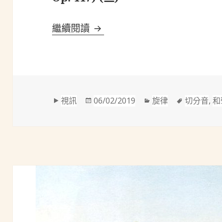
布拉姆斯(Brahms, 1833-1897)
繼續閱讀
格
發
分
標
視訊
06/02/2019
旋律
切分音
,
和
式
佈
類
籤
於