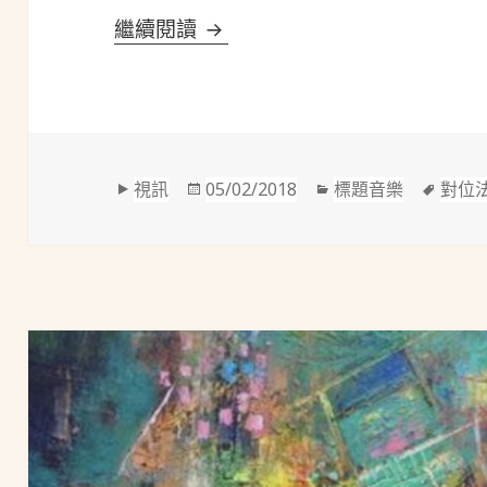
鮑羅定(Borodin, 1833-1887)
繼續閱讀
格
發
分
標
視訊
05/02/2018
標題音樂
對位
式
佈
類
籤
於