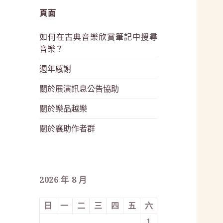
頁面
如何在古典音樂欣賞筆記中搜尋
音樂？
週年感謝
關於展演訊息公告協助
關於樂品越樂
關於襄助作者群
2026 年 8 月
日
一
二
三
四
五
六
1