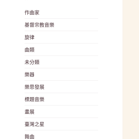
作曲家
基督宗教音樂
旋律
曲類
未分類
樂器
樂思發展
標題音樂
畫展
臺灣之星
舞曲