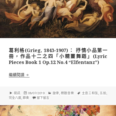
葛利格(Grieg, 1843-1907)： 抒情小品第一
冊，作品十二之四「小精靈舞蹈」(Lyric
Pieces Book 1 Op.12 No.4 “Elfentanz”)
葛利格(Grieg, 1843-1907)： 抒情小品第一冊，作品十二之四
繼續閱讀
格
發
分
標
視訊
08/07/2019
旋律
,
標題音樂
主音三和弦
,
五拍
,
式
佈
在 葛利格(Grieg, 1843-1907)： 抒情小品第一冊，作
類
籤
完全八度
,
節奏
留下留言
於