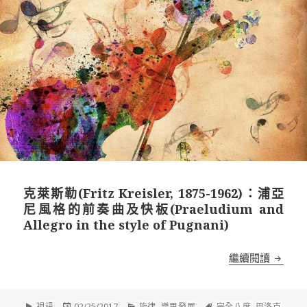
克萊斯勒(Fritz Kreisler, 1875-1962)：浦亞
尼風格的前奏曲及快板(Praeludium and
Allegro in the style of Pugnani)
克萊斯勒(
繼續閱讀
格
發
分
標
視訊
02/25/2017
旋律
,
樂思發展
完全八度
,
巴洛克
,