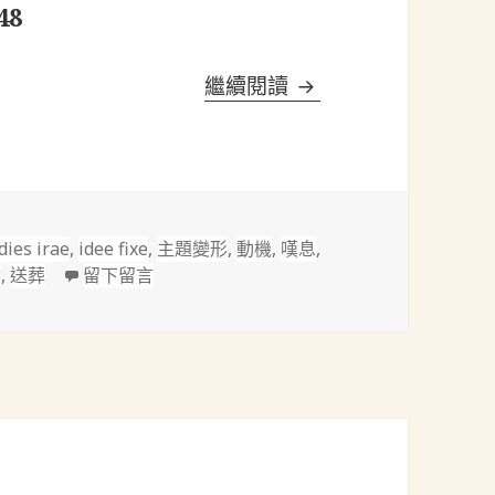
48
固定樂思(idée fixe)｜
繼續閱讀
標
dies irae
,
idee fixe
,
主題變形
,
動機
,
嘆息
,
籤
在 固定樂思(idée fixe)｜白遼士(Berlioz, 18
會
,
送葬
留下留言