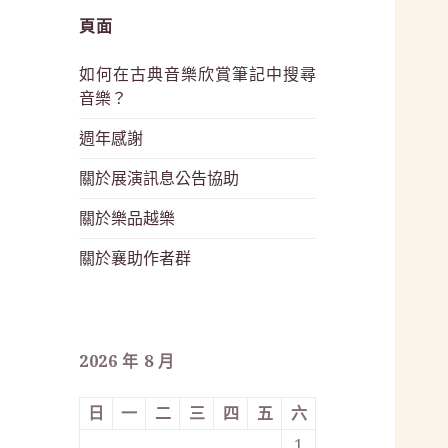
頁面
如何在古典音樂欣賞筆記中搜尋
音樂？
週年感謝
關於展演訊息公告協助
關於樂品越樂
關於襄助作者群
2026 年 8 月
日
一
二
三
四
五
六
1