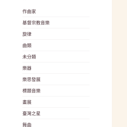
作曲家
基督宗教音樂
旋律
曲類
未分類
樂器
樂思發展
標題音樂
畫展
臺灣之星
舞曲