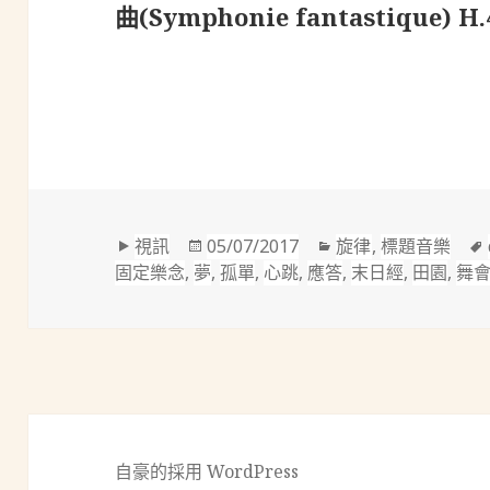
曲(Symphonie fantastique) H.
格
發
分
視訊
05/07/2017
旋律
,
標題音樂
式
佈
類
固定樂念
,
夢
,
孤單
,
心跳
,
應答
,
末日經
,
田園
,
舞
於
自豪的採用 WordPress