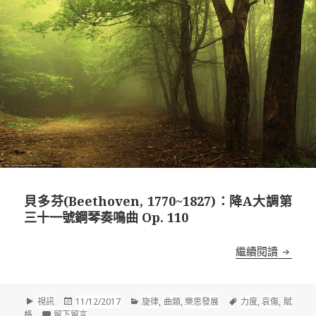
貝多芬(Beethoven, 1770~1827)：降A大調第
三十一號鋼琴奏鳴曲 Op. 110
貝多芬(B
繼續閱讀
格
發
分
標
視訊
11/12/2017
旋律
,
曲類
,
樂思發展
力度
,
哀傷
,
賦
式
佈
在 貝多芬(Beethoven, 1770~1827)：降A大調第三十一號鋼琴
類
籤
格
留下留言