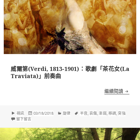
威爾第(Verdi, 1813-1901)：歌劇「茶花女(La
Traviata)」前奏曲
威爾第(V
繼續閱讀
格
發
分
標
視訊
03/18/2018
旋律
半音
,
哀傷
,
漸弱
,
移調
,
突強
式
在 威爾第(Verdi, 1813-1901)：歌劇「茶花女(La Traviata)」前奏
佈
類
籤
留下留言
於