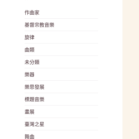
作曲家
基督宗教音樂
旋律
曲類
未分類
樂器
樂思發展
標題音樂
畫展
臺灣之星
舞曲