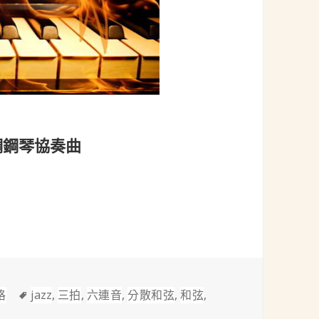
G大調鋼琴協奏曲
)：G大調鋼琴協奏曲
標
格
jazz
,
三拍
,
六連音
,
分散和弦
,
和弦
,
avel, 1875-1937)：G大調鋼琴協奏曲
籤