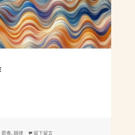
等
農等
在 規律韻律｜帕海貝爾：D大調卡農等
,
節奏
,
韻律
留下留言