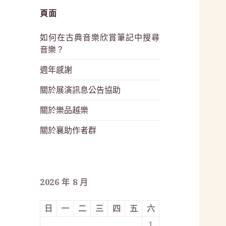
頁面
如何在古典音樂欣賞筆記中搜尋
音樂？
週年感謝
關於展演訊息公告協助
關於樂品越樂
關於襄助作者群
2026 年 8 月
日
一
二
三
四
五
六
1