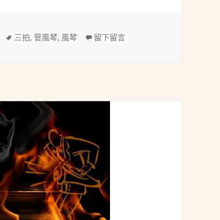
標
在 法朗克(César Franck, 1
三拍
,
管風琴
,
風琴
留下留言
籤