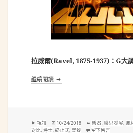
拉威爾(Ravel, 1875-1937)：
拉威爾(Ravel, 1875-1937
繼續閱讀
格
發
分
視訊
10/24/2018
樂器
,
樂思發展
,
風
式
佈
類
在 拉威爾(R
對比
,
爵士
,
終止式
,
豎琴
留下留言