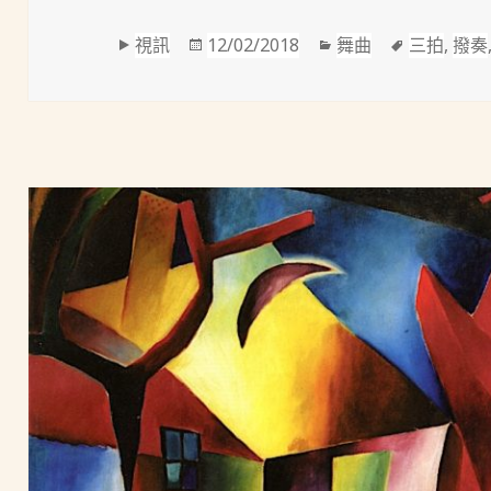
格
發
分
標
視訊
12/02/2018
舞曲
三拍
,
撥奏
式
佈
類
籤
於