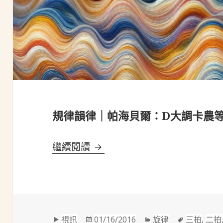
規律韻律｜帕海貝爾：D大調卡農
規律韻律｜帕海貝爾：D大調卡
繼續閱讀
格
發
分
標
視訊
01/16/2016
旋律
三拍
,
二拍