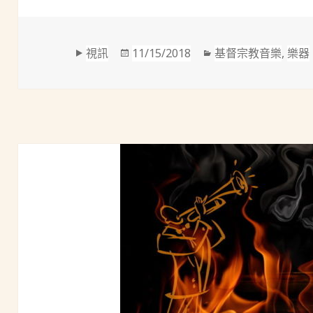
格
發
分
視訊
11/15/2018
基督宗教音樂
,
樂器
式
佈
類
於