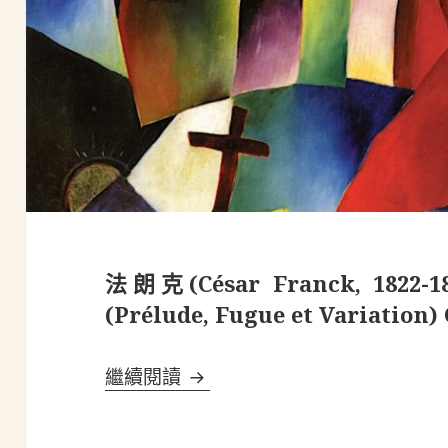
法朗克(César Franck, 18
(Prélude, Fugue et Variation) 
法朗克(César Franck, 1822-1
繼續閱讀