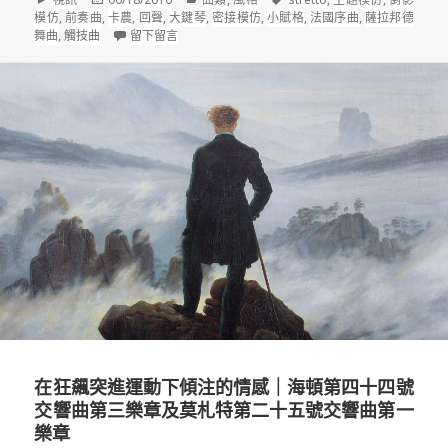
式
佈
類
籤
模仿
,
前奏曲
,
卡農
,
回聲
,
大鍵琴
,
密接模仿
,
小賦格
,
法國序曲
,
薩拉邦德
於
在 揉合巴洛克多樣風格的變奏曲｜巴哈(J.S. Bach, 1685
舞曲
,
觸技曲
留下留言
在狂飆突進運動下傾注的情感｜海頓第四十四號
交響曲第三樂章及莫札特第二十五號交響曲第一
樂章