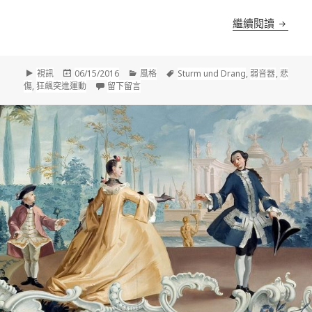
在狂飆
繼續閱讀
格
發
分
標
視訊
06/15/2016
風格
Sturm und Drang
,
弱音器
,
悲
式
佈
類
在 在狂飆突進運動下傾注的情感｜海頓第四
籤
傷
,
狂飆突進運動
留下留言
於