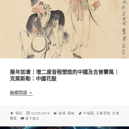
猴年如意｜增二度音程塑造的中國及吉普賽風｜
克萊斯勒：中國花鼓
猴年如意｜增二度音程塑造的中國及吉普賽風｜克萊
繼續閱讀
格
發
分
標
視訊
02/05/2016
旋律
,
風格
中國風
,
五聲音階
,
吉普
式
佈
在 猴年如意｜增二度音程塑造的中國及吉普賽風｜克萊斯
類
籤
賽風
留下留言
於