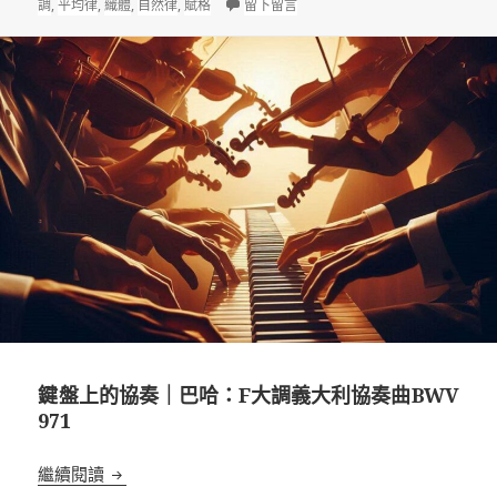
式
佈
類
在 近似律的擁護者｜巴哈：適律
籤
調
,
平均律
,
織體
,
自然律
,
賦格
留下留言
於
鍵盤上的協奏｜巴哈：F大調義大利協奏曲BWV
971
鍵盤上的協奏｜巴哈：F大調義大利協奏曲BWV 971
繼續閱讀