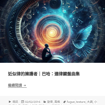
近似律的擁護者｜巴哈：適律鍵盤曲集
近似律的擁護者｜巴哈：適律鍵盤曲集
繼續閱讀
格
發
分
標
視訊
02/02/2016
旋律
,
風格
fugue
,
texture
,
大調
,
小