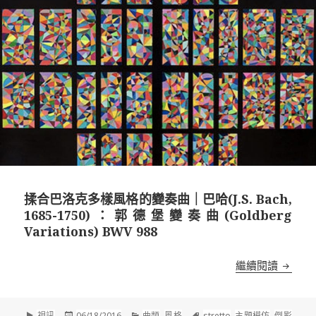
揉合巴洛克多樣風格的變奏曲｜巴哈(J.S. Bach,
1685-1750)：郭德堡變奏曲(Goldberg
Variations) BWV 988
揉合巴洛克
繼續閱讀
格
發
分
標
視訊
06/18/2016
曲類
,
風格
stretto
,
主題模仿
,
倒影