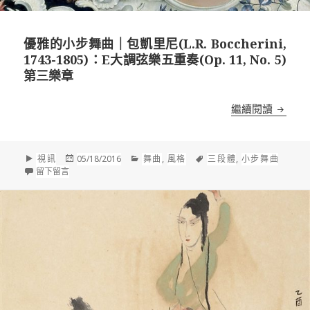
優雅的小步舞曲｜包凱里尼(L.R. Boccherini,
1743-1805)：E大調弦樂五重奏(Op. 11, No. 5)
第三樂章
優雅的小步
繼續閱讀
格
發
分
標
視訊
05/18/2016
舞曲
,
風格
三段體
,
小步舞曲
式
在 優雅的小步舞曲｜包凱里尼(L.R. Boccherini, 1743-1805)：E
佈
類
籤
留下留言
於