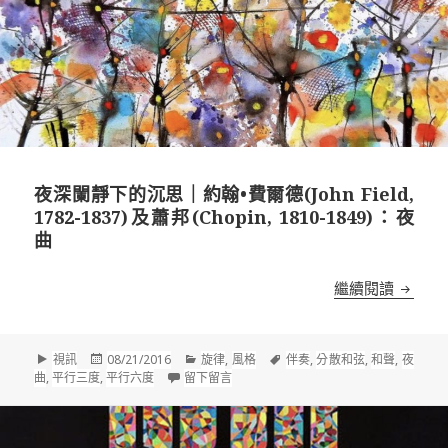
夜深闌靜下的沉思｜約翰•費爾德(John Field,
1782-1837)及蕭邦(Chopin, 1810-1849)：夜
曲
夜深闌靜下
繼續閱讀
格
發
分
標
視訊
08/21/2016
旋律
,
風格
伴奏
,
分散和弦
,
和聲
,
夜
式
佈
類
在 夜深闌靜下的沉思｜約翰•費爾德(John Field
籤
曲
,
平行三度
,
平行六度
留下留言
於