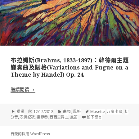
布拉姆斯(Brahms, 1833-1897)：韓德爾主題
變奏曲及賦格(Variations and Fugue on a
Theme by Handel) Op. 24
布拉姆斯(Brahms, 1833-1897)：韓德爾主題變奏曲及賦格(Va
繼續閱讀
格
發
分
標
視訊
12/12/2018
曲類
,
風格
Musette
,
八度卡農
,
切
式
佈
類
籤
在 布拉姆斯(Brahms, 1
分音
,
表情記號
,
複節奏
,
西西里舞曲
,
風笛
留下留言
於
自豪的採用 WordPress