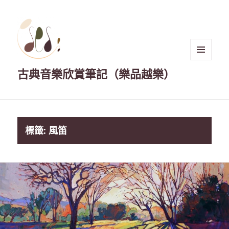
選單與
古典音樂欣賞筆記（樂品越樂）
小工具
標籤:
風笛