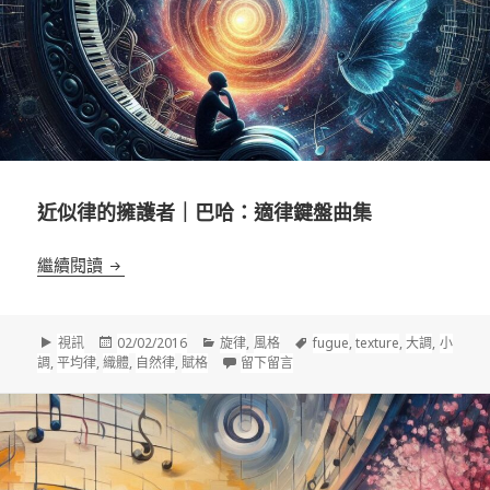
近似律的擁護者｜巴哈：適律鍵盤曲集
近似律的擁護者｜巴哈：適律鍵盤曲集
繼續閱讀
格
發
分
標
視訊
02/02/2016
旋律
,
風格
fugue
,
texture
,
大調
,
小
式
佈
類
在 近似律的擁護者｜巴哈：適律
籤
調
,
平均律
,
織體
,
自然律
,
賦格
留下留言
於