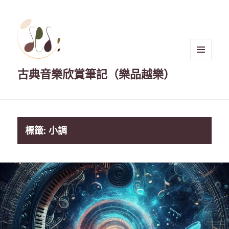
選單與
古典音樂欣賞筆記（樂品越樂）
小工具
標籤:
小調