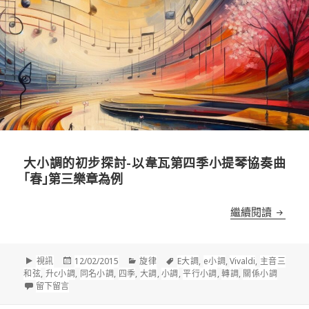
大小調的初步探討-以韋瓦第四季小提琴協奏曲
｢春｣第三樂章為例
大小調
繼續閱讀
格
發
分
標
視訊
12/02/2015
旋律
E大調
,
e小調
,
Vivaldi
,
主音三
式
佈
類
籤
和弦
,
升c小調
,
同名小調
,
四季
,
大調
,
小調
,
平行小調
,
轉調
,
關係小調
在 大小調的初步探討-以韋瓦第四季小提琴協奏曲｢春｣第三樂章為
於
留下留言