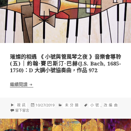
璀燦的相遇 《 小號與管風琴之夜 》音樂會導聆
(五)｜約翰·賽巴斯汀·巴赫(J.S. Bach, 1685-
1750)：D 大調小號協奏曲，作品 972
璀燦的相遇 《 小號與管風琴之夜 》音樂會導聆(五)｜約翰·賽巴
繼續閱讀
格
發
分
標
視訊
10/27/2019
未分類
小號
,
改編曲
式
在 璀燦的相遇 《 小號與管風琴之夜 》音樂會導聆(五)｜約翰·賽巴斯汀·巴赫
佈
類
籤
留下留言
於