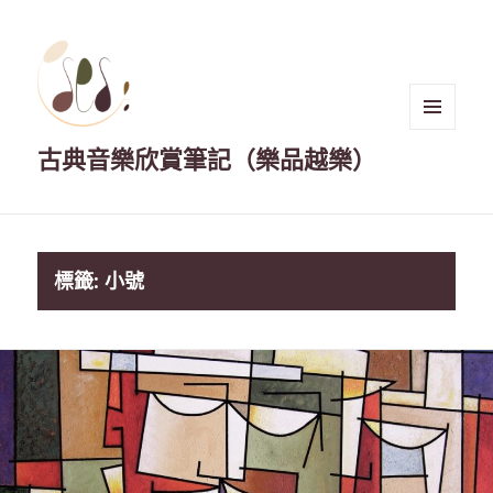
選單與
古典音樂欣賞筆記（樂品越樂）
小工具
標籤:
小號