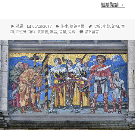
法雅(Ma
繼續閱讀
格
發
分
標
視訊
06/28/2017
旋律
,
標題音樂
七拍
,
小號
,
節拍
,
舞
式
佈
類
籤
在 法雅(Manuel de Fa
蹈
,
西班牙
,
鐘聲
,
雙簧管
,
震音
,
音量
,
鬼魂
留下留言
於