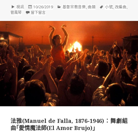
格
發
分
標
視訊
10/26/2019
基督宗教音樂
,
曲類
小號
,
改編曲
,
式
佈
在 璀燦的相遇 《 小號與管風琴之夜 》音樂會導聆(二)｜亨利·托瑪斯(H
類
籤
管風琴
留下留言
於
法雅(Manuel de Falla, 1876-1946)：舞劇組
曲｢愛情魔法師(El Amor Brujo)｣