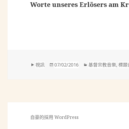
Worte unseres Erlösers am 
格
發
分
視訊
07/02/2016
基督宗教音樂
,
標題
式
佈
類
於
自豪的採用 WordPress