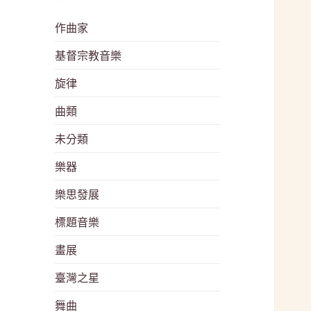
作曲家
基督宗教音樂
旋律
曲類
未分類
樂器
樂思發展
標題音樂
畫展
臺灣之星
舞曲