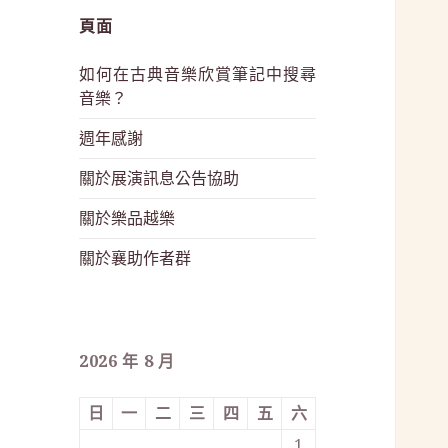
頁面
如何在古典音樂欣賞筆記中搜尋
音樂？
週年感謝
關於展演訊息公告協助
關於樂品越樂
關於襄助作者群
2026 年 8 月
日
一
二
三
四
五
六
1