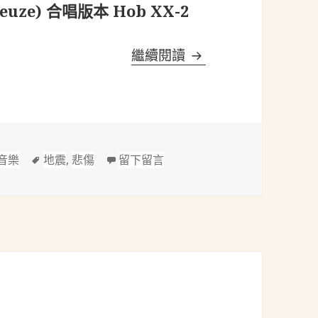
Kreuze) 合唱版本 Hob XX-2
海頓(Haydn, 1732-1
繼續閱讀
標
在 海頓(Haydn, 1732-1809)：基
音樂
地震
,
悲傷
留下留言
籤