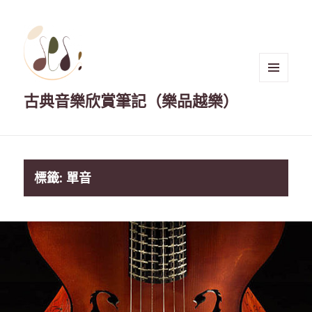
選單與
古典音樂欣賞筆記（樂品越樂）
小工具
標籤:
單音