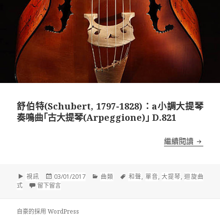
舒伯特(Schubert, 1797-1828)：a小調大提琴
奏鳴曲｢古大提琴(Arpeggione)｣ D.821
舒伯特(S
繼續閱讀
格
發
分
標
視訊
03/01/2017
曲類
和聲
,
單音
,
大提琴
,
迴旋曲
式
佈
在 舒伯特(Schubert, 1797-1828)：a小調大提琴奏鳴曲｢古大提琴(
類
籤
式
留下留言
於
自豪的採用 WordPress