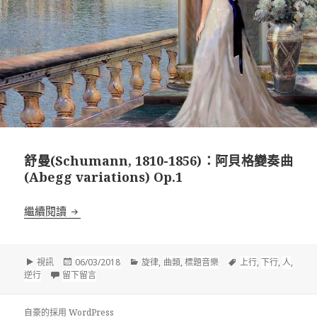
舒曼(Schumann, 1810-1856)：阿貝格變奏曲
(Abegg variations) Op.1
舒曼(Schumann, 1810-1856)：阿貝格變奏曲(Abegg va
繼續閱讀
格
發
分
標
視訊
06/03/2018
旋律
,
曲類
,
標題音樂
上行
,
下行
,
人
,
式
佈
在 舒曼(Schumann, 1810-1856)：阿貝格變奏曲(Abegg vari
類
籤
逆行
留下留言
於
自豪的採用 WordPress