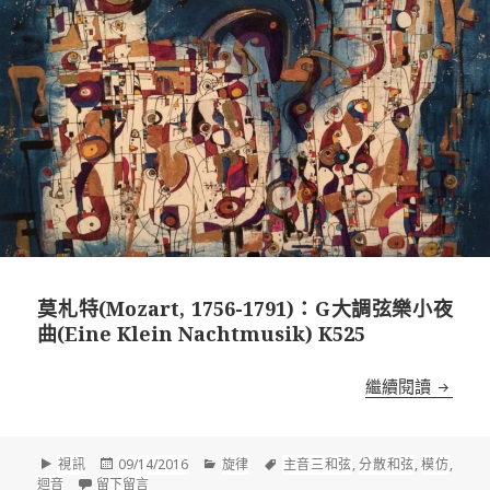
莫札特(Mozart, 1756-1791)：G大調弦樂小夜
曲(Eine Klein Nachtmusik) K525
莫札特(M
繼續閱讀
格
發
分
標
視訊
09/14/2016
旋律
主音三和弦
,
分散和弦
,
模仿
,
式
佈
在 莫札特(Mozart, 1756-1791)：G大調弦樂小夜曲(Eine Klein
類
籤
迴音
留下留言