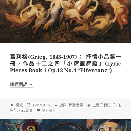
葛利格(Grieg, 1843-1907)： 抒情小品第一
冊，作品十二之四「小精靈舞蹈」(Lyric
Pieces Book 1 Op.12 No.4 “Elfentanz”)
葛利格(Grieg, 1843-1907)： 抒情小品第一冊，作品十二之四
繼續閱讀
格
發
分
標
視訊
08/07/2019
旋律
,
標題音樂
主音三和弦
,
五拍
,
式
佈
在 葛利格(Grieg, 1843-1907)： 抒情小品第一冊，作
類
籤
完全八度
,
節奏
留下留言
於