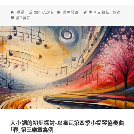
格
發
分
標
視訊
08/17/2016
樂思發展
主音三和弦
,
轉調
式
在 轉調之美｜莫札特(Mozart, 1756-1791)：C大調第三號弦樂五重
佈
類
籤
留下留言
於
大小調的初步探討-以韋瓦第四季小提琴協奏曲
｢春｣第三樂章為例