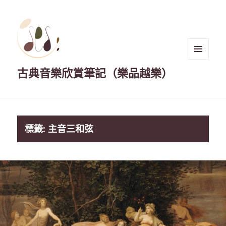
選單與
古典音樂欣賞筆記（樂品越樂）
小工具
標籤:
主音三和弦