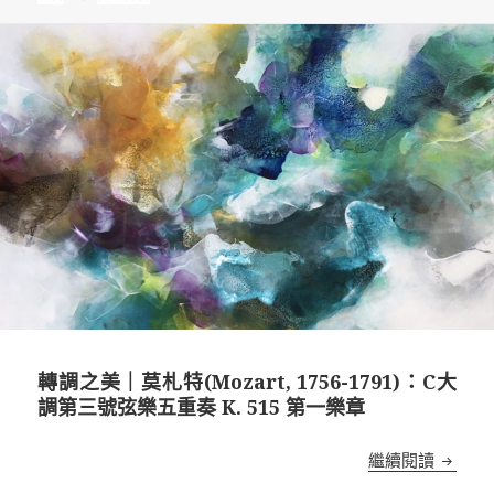
於
轉調之美｜莫札特(Mozart, 1756-1791)：C大
調第三號弦樂五重奏 K. 515 第一樂章
轉調之美
繼續閱讀