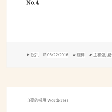
No.4
格
發
分
標
視訊
06/22/2016
旋律
主和弦
,
屬
式
佈
類
籤
於
自豪的採用 WordPress