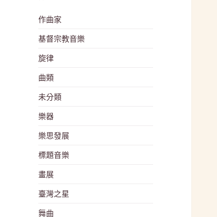
作曲家
基督宗教音樂
旋律
曲類
未分類
樂器
樂思發展
標題音樂
畫展
臺灣之星
舞曲