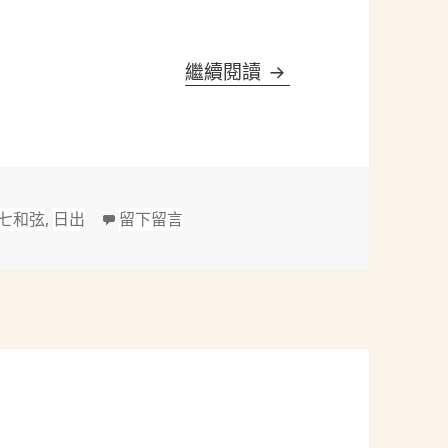
海頓(Haydn, 1732
繼續閱讀
在 海頓(Haydn, 1732-1809)：降
七和弦
,
日出
留下留言