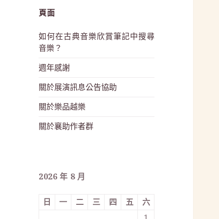
頁面
如何在古典音樂欣賞筆記中搜尋
音樂？
週年感謝
關於展演訊息公告協助
關於樂品越樂
關於襄助作者群
2026 年 8 月
日
一
二
三
四
五
六
1