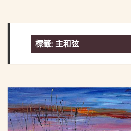
標籤:
主和弦