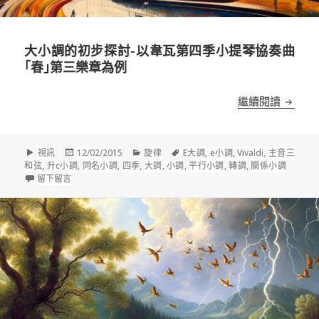
大小調的初步探討-以韋瓦第四季小提琴協奏曲
｢春｣第三樂章為例
大小調
繼續閱讀
格
發
分
標
視訊
12/02/2015
旋律
E大調
,
e小調
,
Vivaldi
,
主音三
式
佈
類
籤
和弦
,
升c小調
,
同名小調
,
四季
,
大調
,
小調
,
平行小調
,
轉調
,
關係小調
在 大小調的初步探討-以韋瓦第四季小提琴協奏曲｢春｣第三樂章為
於
留下留言