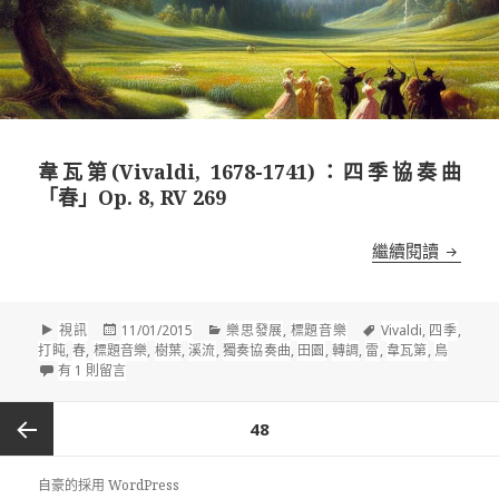
韋瓦第(Vivaldi, 1678-1741)：四季協奏曲
「春」Op. 8, RV 269
韋瓦第(V
繼續閱讀
格
發
分
標
視訊
11/01/2015
樂思發展
,
標題音樂
Vivaldi
,
四季
,
式
佈
類
籤
打盹
,
春
,
標題音樂
,
樹葉
,
溪流
,
獨奏協奏曲
,
田園
,
轉調
,
雷
,
韋瓦第
,
鳥
在〈韋瓦第(Vivaldi, 1678-1741)：四季協奏曲「春」Op. 8, RV 269〉中
於
有 1 則留言
文
頁
48
章
分
前一頁
自豪的採用 WordPress
頁