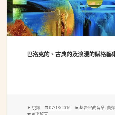
巴洛克的、古典的及浪漫的賦格藝
格
發
分
視訊
07/13/2016
基督宗教音樂
,
曲
式
在 巴洛克的、古典的及浪漫的賦格藝
佈
類
留下留言