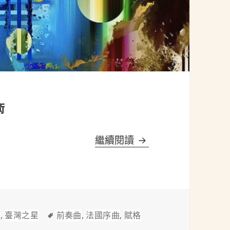
術
巴洛克的、古典的及
繼續閱讀
標
類
,
臺灣之星
前奏曲
,
法國序曲
,
賦格
術
籤