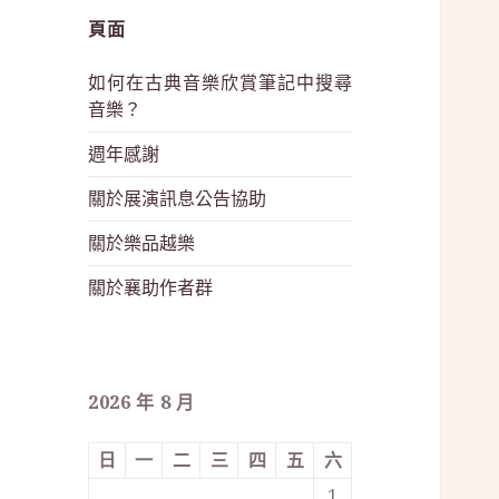
頁面
如何在古典音樂欣賞筆記中搜尋
音樂？
週年感謝
關於展演訊息公告協助
關於樂品越樂
關於襄助作者群
2026 年 8 月
日
一
二
三
四
五
六
1