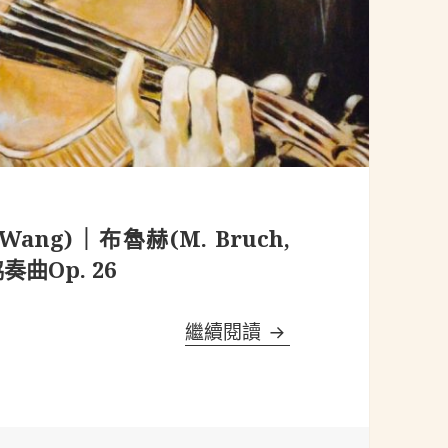
ang)｜布魯赫(M. Bruch,
奏曲Op. 26
台灣小提琴之星-王子欣(S
繼續閱讀