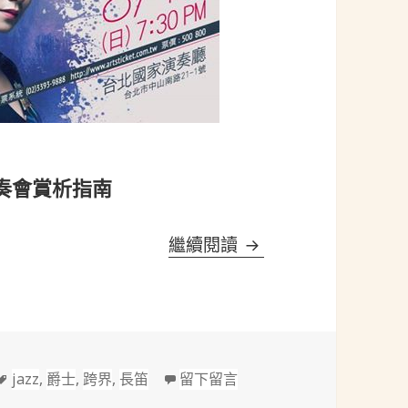
獨奏會賞析指南
《經典不設限》蔡子琪
繼續閱讀
標
在 《經典不設限》蔡子琪2
jazz
,
爵士
,
跨界
,
長笛
留下留言
籤