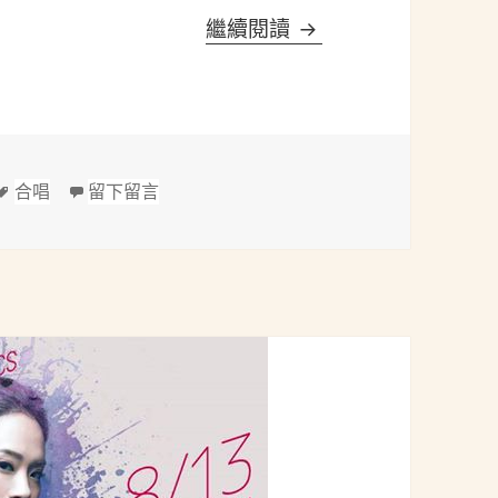
中山女高校友合唱團
繼續閱讀
標
在 中山女高校友合唱團–迎曦女聲｜「曦望
合唱
留下留言
籤