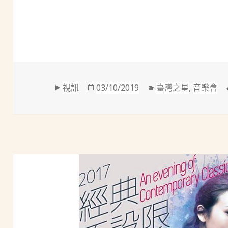
格
發
分
視訊
03/10/2019
臺灣之星
,
音樂會
式
佈
類
於