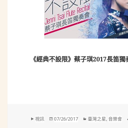
《經典不設限》蔡子琪2017長笛
格
發
分
視訊
07/26/2017
臺灣之星
,
音樂會
式
佈
類