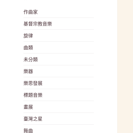
作曲家
基督宗教音樂
旋律
曲類
未分類
樂器
樂思發展
標題音樂
畫展
臺灣之星
舞曲